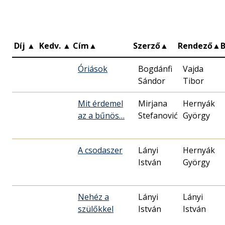
Díj
▲
Kedv.
▲
Cím
▲
Szerző
▲
Rendező
▲
Óriások
Bogdánfi
Vajda
Sándor
Tibor
Mit érdemel
Mirjana
Hernyák
az a bűnös…
Stefanović
György
A csodaszer
Lányi
Hernyák
István
György
Nehéz a
Lányi
Lányi
szülőkkel
István
István