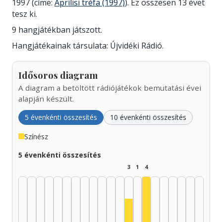
1997 (címe:
Áprilisi tréfa (1997)
). Ez összesen 13 évet
tesz ki.
9 hangjátékban játszott.
Hangjátékainak társulata: Újvidéki Rádió.
Idősoros diagram
A diagram a betöltött rádiójátékok bemutatási évei
alapján készült.
5 évenkénti összesítés
10 évenkénti összesítés
Színész
5 évenkénti összesítés
3
1
4