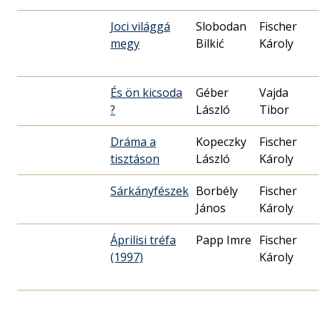
Joci világgá
Slobodan
Fischer
megy
Bilkić
Károly
És ön kicsoda
Géber
Vajda
?
László
Tibor
Dráma a
Kopeczky
Fischer
tisztáson
László
Károly
Sárkányfészek
Borbély
Fischer
János
Károly
Áprilisi tréfa
Papp Imre
Fischer
(1997)
Károly