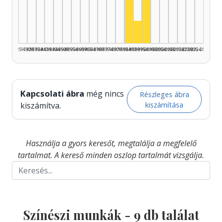
Színész, 1995–1999: 
Színész, 1985–1989: 3
Színész, 1990–1994: 1
1925–1929
1930–1934
1935–1939
1940–1944
1945–1949
1950–1954
1955–1959
1960–1964
1965–1969
1970–1974
1975–1979
1980–1984
1985–1989
1990–1994
1995–1999
2000–2004
2005–2009
2010–2014
2015–2019
2020–2024
2025–2026
Kapcsolati ábra
még nincs
Részleges ábra
kiszámítása
kiszámítva.
Használja a gyors keresőt, megtalálja a megfelelő
tartalmat. A kereső minden oszlop tartalmát vizsgálja.
Színészi munkák -
9
db találat