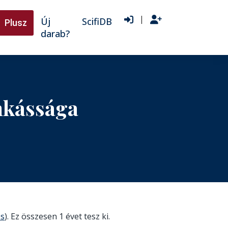
|
Új
ScifiDB
Plusz
darab?
nkássága
es
). Ez összesen 1 évet tesz ki.