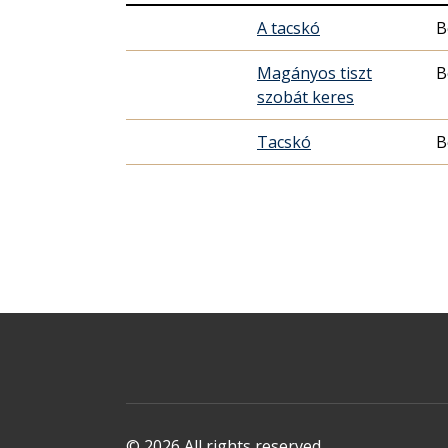
A tacskó
B
Magányos tiszt
B
szobát keres
Tacskó
B
© 2026 All rights reserved.