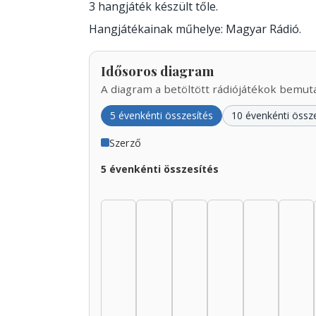
3 hangjáték készült tőle.
Hangjátékainak műhelye: Magyar Rádió.
Idősoros diagram
A diagram a betöltött rádiójátékok bemutat
5 évenkénti összesítés
10 évenkénti össz
Szerző
5 évenkénti összesítés