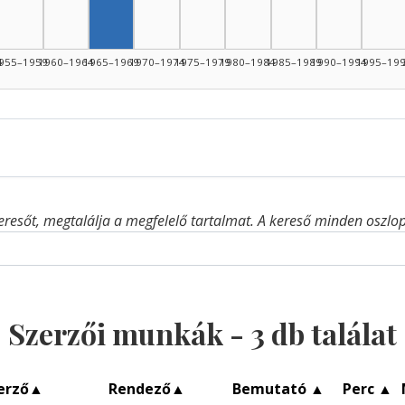
4
955–1959
1960–1964
1965–1969
1970–1974
1975–1979
1980–1984
1985–1989
1990–1994
1995–19
eresőt, megtalálja a megfelelő tartalmat. A kereső minden oszlop 
Szerzői munkák -
3
db találat
erző
▲
Rendező
▲
Bemutató
▲
Perc
▲