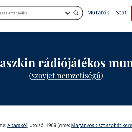
Mutatók
Stat
Laszkin rádiójátékos mu
(
szovjet nemzetiségű
)
íme:
A tacskó
); utolsó: 1968 (címe:
Magányos tiszt szobát ker