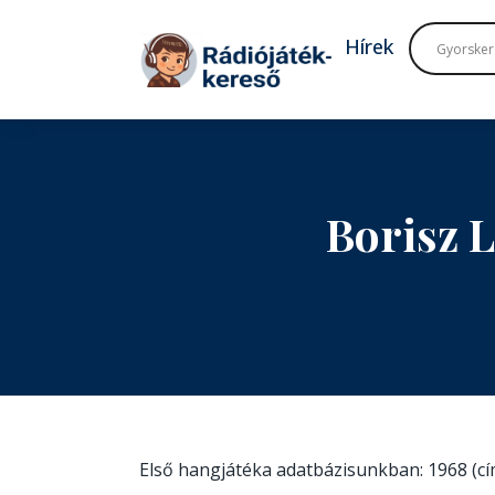
Tovább a navigációhoz
Tovább a tartalomhoz
Hírek
Borisz 
Első hangjátéka adatbázisunkban: 1968 (c