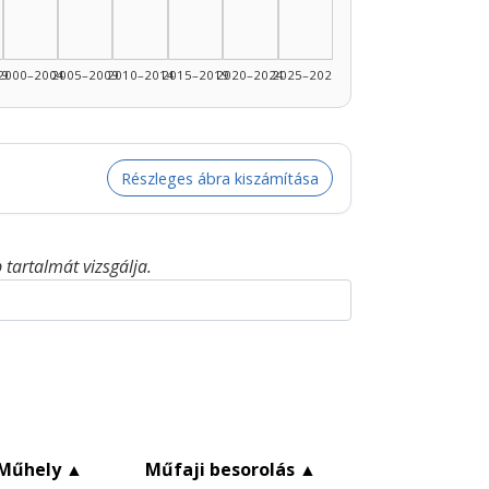
99
2000–2004
2005–2009
2010–2014
2015–2019
2020–2024
2025–2026
Részleges ábra kiszámítása
tartalmát vizsgálja.
Műhely
▲
Műfaji besorolás
▲