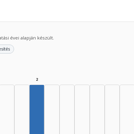
ási évei alapján készült.
esítés
2
Szerző, 1965–1969: 2