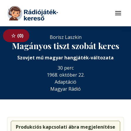
Tovább a navigációhoz
Tovább a tartalomhoz
Menü
0
Borisz Laszkin
Magányos tiszt szobát keres
Szovjet mű magyar hangjáték-változata
30 perc
1968. október 22.
Adaptáció
Magyar Rádió
Produkciós kapcsolati ábra megjelenítése