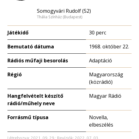
Somogyvári Rudolf (52)
Thália Színház (Budapest)
Játékidő
30 perc
Bemutató dátuma
1968. október 22.
Rádiós műfaji besorolás
Adaptáció
Régió
Magyarország
(közrádió)
Hangfelvételt készítő
Magyar Rádió
rádió/műhely neve
Forrásmű típusa
Novella,
elbeszélés
Létrehozva: 2021. 09. 29.; Revíziók: 2022. 07. 03.