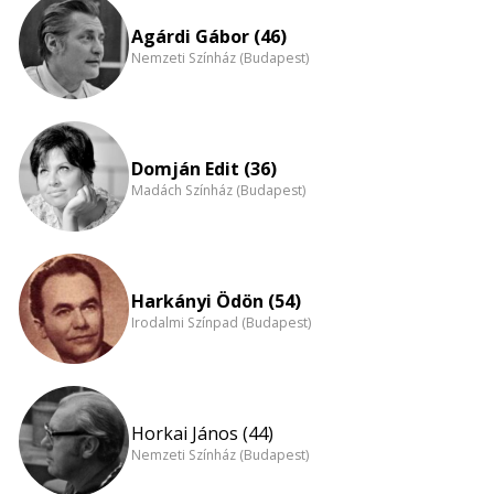
eloszlás
nagyítása
Agárdi Gábor (46)
Nemzeti Színház (Budapest)
Domján Edit (36)
Madách Színház (Budapest)
Harkányi Ödön (54)
Irodalmi Színpad (Budapest)
Horkai János (44)
Nemzeti Színház (Budapest)