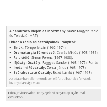
A bemutató idején az intézmény neve:
Magyar Rádió
és Televízió (MRT)
Ekkor a rádió és osztályainak irányítói:
Elnök:
Tömpe István (1962-1974);
Dramaturgia főrendező:
Cserés Miklós (1958-1981);
Falurádió:
Simon Ferenc (1967-1988);
Ifjúsági Osztály:
Faggyas Sándor (1968-1979);
Forrás
Irodalmi Főosztály:
Zentai János (1963-1973);
Szórakoztató Osztály:
Bozó László (1967-1968);
Az adatokban ellentmondások előfordulhatnak a források
bizonytalansága miatt.
Hiba? Javítanivaló? Hiány? Jelezd a nyitólap alján levő
címünkön.