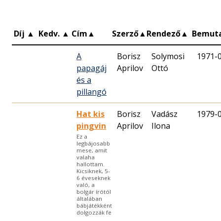
Díj
▲
Kedv.
▲
Cím
▲
Szerző
▲
Rendező
▲
Bemut
A
Borisz
Solymosi
1971-
papagáj
Aprilov
Ottó
és a
pillangó
Hat kis
Borisz
Vadász
1979-
pingvin
Aprilov
Ilona
Ez a
legbájosabb
mese, amit
valaha
hallottam.
Kicsiknek, 5-
6 éveseknek
való, a
bolgár írótól
általában
bábjátékként
dolgozzák fe