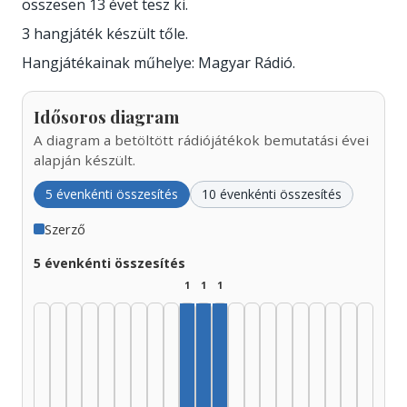
összesen 13 évet tesz ki.
3 hangjáték készült tőle.
Hangjátékainak műhelye: Magyar Rádió.
Idősoros diagram
A diagram a betöltött rádiójátékok bemutatási évei
alapján készült.
5 évenkénti összesítés
10 évenkénti összesítés
Szerző
5 évenkénti összesítés
1
1
1
Szerző, 1970–1974: 1
Szerző, 1975–1979: 1
Szerző, 1980–1984: 1