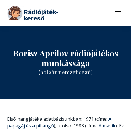
Tovább a navigációhoz
Tovább a tartalomhoz
Menü
Borisz Aprilov rádiójátékos
munkássága
(
bolgár nemzetiségű
)
Első hangjátéka adatbázisunkban: 1971 (címe:
A
papagáj és a pillangó
); utolsó: 1983 (címe:
A másik
). Ez