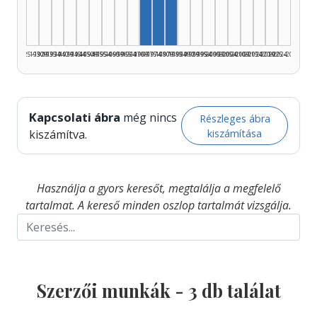
1925–1929
1930–1934
1935–1939
1940–1944
1945–1949
1950–1954
1955–1959
1960–1964
1965–1969
1970–1974
1975–1979
1980–1984
1985–1989
1990–1994
1995–1999
2000–2004
2005–2009
2010–2014
2015–2019
2020–2024
2025–2026
Kapcsolati ábra
még nincs
Részleges ábra
kiszámítása
kiszámítva.
Használja a gyors keresőt, megtalálja a megfelelő
tartalmat. A kereső minden oszlop tartalmát vizsgálja.
Szerzői munkák -
3
db találat