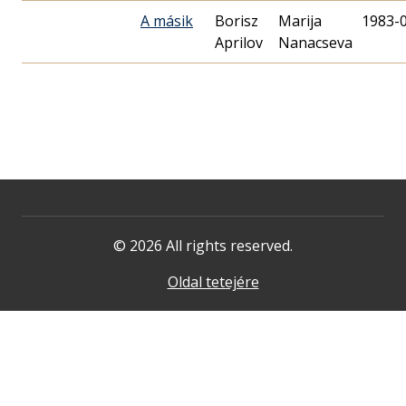
A másik
Borisz
Marija
1983-
Aprilov
Nanacseva
© 2026 All rights reserved.
Oldal tetejére