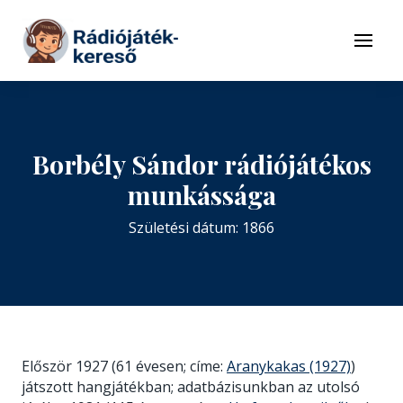
Tovább a navigációhoz
Tovább a tartalomhoz
Menü
Borbély Sándor rádiójátékos
munkássága
Születési dátum: 1866
Először 1927 (61 évesen; címe:
Aranykakas (1927)
)
játszott hangjátékban; adatbázisunkban az utolsó