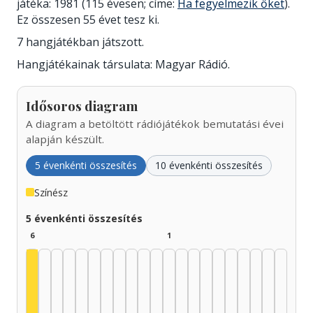
játéka: 1981 (115 évesen; címe:
Ha fegyelmezik őket
).
Ez összesen 55 évet tesz ki.
7 hangjátékban játszott.
Hangjátékainak társulata: Magyar Rádió.
Idősoros diagram
A diagram a betöltött rádiójátékok bemutatási évei
alapján készült.
5 évenkénti összesítés
10 évenkénti összesítés
Színész
5 évenkénti összesítés
6
1