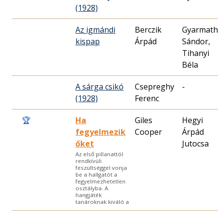
(1928)
Az igmándi
Berczik
Gyarmath
kispap
Árpád
Sándor,
Tihanyi
Béla
A sárga csikó
Csepreghy
-
(1928)
Ferenc
🏆
Ha
Giles
Hegyi
fegyelmezik
Cooper
Árpád
őket
Jutocsa
Az első pillanattól
rendkívüli
feszültséggel vonja
be a hallgatót a
fegyelmezhetetlen
osztályba. A
hangjáték
tanároknak kiváló a