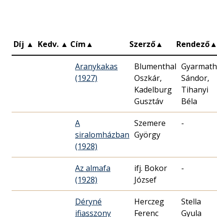
Díj
▲
Kedv.
▲
Cím
▲
Szerző
▲
Rendező
Aranykakas
Blumenthal
Gyarmath
(1927)
Oszkár,
Sándor,
Kadelburg
Tihanyi
Gusztáv
Béla
A
Szemere
-
siralomházban
György
(1928)
Az almafa
ifj. Bokor
-
(1928)
József
Déryné
Herczeg
Stella
ifiasszony
Ferenc
Gyula