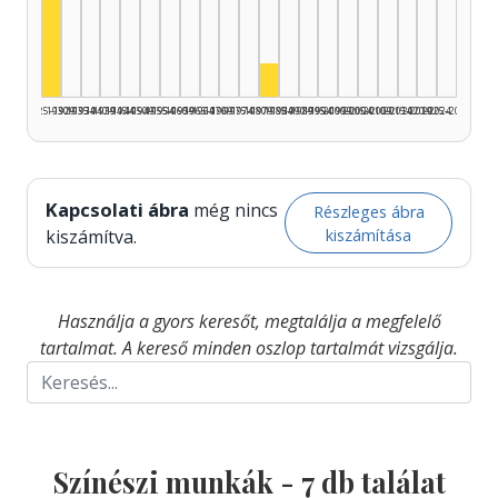
Színész, 1925–1929: 6
Színész, 1980–1984: 1
1925–1929
1930–1934
1935–1939
1940–1944
1945–1949
1950–1954
1955–1959
1960–1964
1965–1969
1970–1974
1975–1979
1980–1984
1985–1989
1990–1994
1995–1999
2000–2004
2005–2009
2010–2014
2015–2019
2020–2024
2025–2026
Kapcsolati ábra
még nincs
Részleges ábra
kiszámítása
kiszámítva.
Használja a gyors keresőt, megtalálja a megfelelő
tartalmat. A kereső minden oszlop tartalmát vizsgálja.
Színészi munkák -
7
db találat