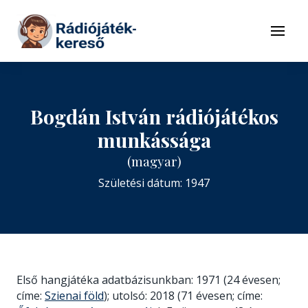
Tovább a navigációhoz
Tovább a tartalomhoz
Menü
Bogdán István rádiójátékos
munkássága
(magyar)
Születési dátum: 1947
Első hangjátéka adatbázisunkban: 1971 (24 évesen;
címe:
Szienai föld
); utolsó: 2018 (71 évesen; címe: