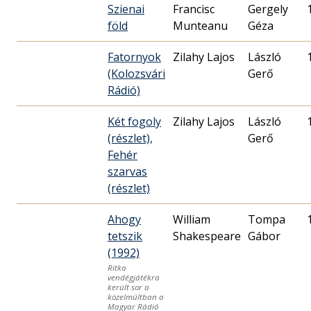
Szienai
Francisc
Gergely
föld
Munteanu
Géza
Fatornyok
Zilahy Lajos
László
(Kolozsvári
Gerő
Rádió)
Két fogoly
Zilahy Lajos
László
(részlet),
Gerő
Fehér
szarvas
(részlet)
Ahogy
William
Tompa
tetszik
Shakespeare
Gábor
(1992)
Ritka
vendégjátékra
került sor a
közelmúltban a
Magyar Rádió