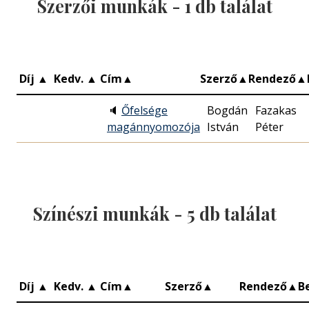
Szerzői munkák -
1
db találat
Díj
▲
Kedv.
▲
Cím
▲
Szerző
▲
Rendező
▲
🔈
Őfelsége
Bogdán
Fazakas
magánnyomozója
István
Péter
Színészi munkák -
5
db találat
Díj
▲
Kedv.
▲
Cím
▲
Szerző
▲
Rendező
▲
B