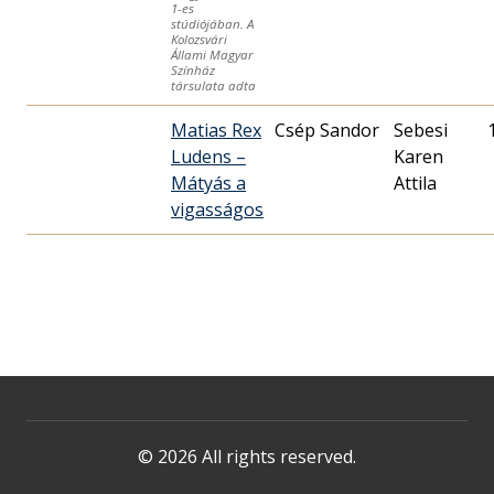
1-es
stúdiójában. A
Kolozsvári
Állami Magyar
Színház
társulata adta
Matias Rex
Csép Sandor
Sebesi
Ludens –
Karen
Mátyás a
Attila
vigasságos
© 2026 All rights reserved.