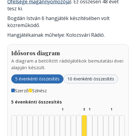
Őfelsége magánnyomozója
). Ez összesen 48 évet
tesz ki.
Bogdán István 6 hangjáték készítésében volt
közreműködő.
Hangjátékainak műhelye: Kolozsvári Rádió.
Idősoros diagram
A diagram a betöltött rádiójátékok bemutatási évei
alapján készült.
5 évenkénti összesítés
10 évenkénti összesítés
Szerző
Színész
5 évenkénti összesítés
1
3
1
1