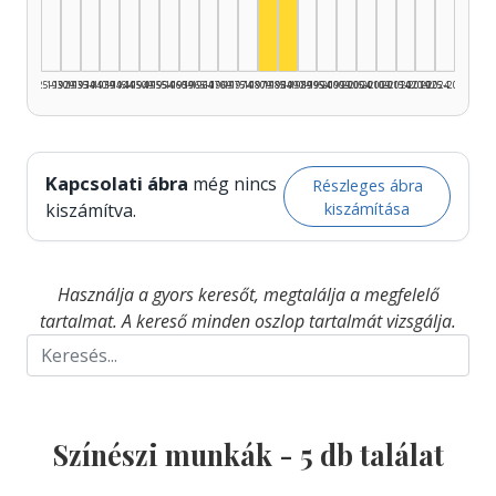
Színész, 1985–1989: 2
1925–1929
1930–1934
1935–1939
1940–1944
1945–1949
1950–1954
1955–1959
1960–1964
1965–1969
1970–1974
1975–1979
1980–1984
1985–1989
1990–1994
1995–1999
2000–2004
2005–2009
2010–2014
2015–2019
2020–2024
2025–2026
Kapcsolati ábra
még nincs
Részleges ábra
kiszámítása
kiszámítva.
Használja a gyors keresőt, megtalálja a megfelelő
tartalmat. A kereső minden oszlop tartalmát vizsgálja.
Színészi munkák -
5
db találat