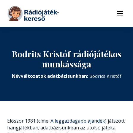
Tovább a navigációhoz
Tovább a tartalomhoz
Menü
Bodrits Kristóf rádiójátékos
munkássága
Névváltozatok adatbázisunkban:
Bodrics Kristóf
Először 1981 (címe:
A leggazdagabb ajándék
) játszott
hangjátékban; adatbázisunkban az utolsó játéka: