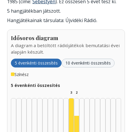
1985 (címe:
Sebestyén
). Ez összesen 5 évet tesz ki.
5 hangjátékban játszott.
Hangjátékainak társulata: Újvidéki Rádió.
Idősoros diagram
A diagram a betöltött rádiójátékok bemutatási évei
alapján készült.
5 évenkénti összesítés
10 évenkénti összesítés
Színész
5 évenkénti összesítés
3
2
Színész, 1980–1984: 3