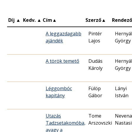
Díj
▲
Kedv.
▲
Cím
▲
Szerző
▲
Rendez
A leggazdagabb
Pintér
Hernyá
ajándék
Lajos
György
A török temető
Dudás
Hernyá
Károly
György
Léggombóc
Fülöp
Lányi
kapitány
Gábor
István
Utazás
Tome
Nevena
Tadzsetakomóba,
Arszovszki
Nastasi
avagy a