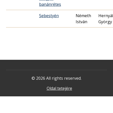
banánrétes
Sebestyén
Németh
Hernyá
István
György
© 2026 All rights reserved.
Oldal tetejére