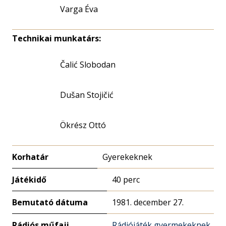
Varga Éva
Technikai munkatárs:
Čalić Slobodan
Dušan Stojičić
Ökrész Ottó
Korhatár
Gyerekeknek
Játékidő
40 perc
Bemutató dátuma
1981. december 27.
Rádiós műfaji
Rádiójáték gyermekeknek