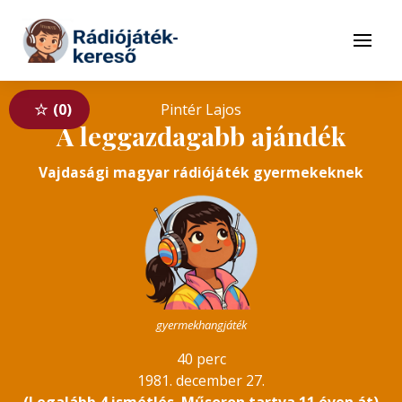
Tovább a navigációhoz
Tovább a tartalomhoz
Menü
0
Pintér Lajos
A leggazdagabb ajándék
Vajdasági magyar rádiójáték gyermekeknek
gyermekhangjáték
40 perc
1981. december 27.