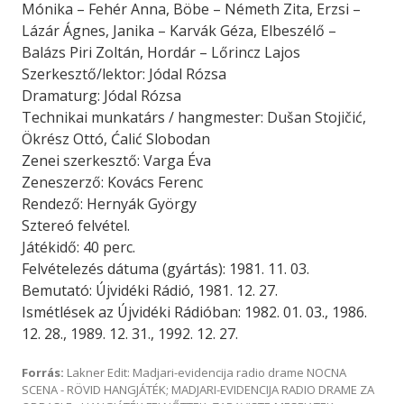
Mónika – Fehér Anna, Böbe – Németh Zita, Erzsi –
Lázár Ágnes, Janika – Karvák Géza, Elbeszélő –
Balázs Piri Zoltán, Hordár – Lőrincz Lajos
Szerkesztő/lektor: Jódal Rózsa
Dramaturg: Jódal Rózsa
Technikai munkatárs / hangmester: Dušan Stojičić,
Ökrész Ottó, Ćalić Slobodan
Zenei szerkesztő: Varga Éva
Zeneszerző: Kovács Ferenc
Rendező: Hernyák György
Sztereó felvétel.
Játékidő: 40 perc.
Felvételezés dátuma (gyártás): 1981. 11. 03.
Bemutató: Újvidéki Rádió, 1981. 12. 27.
Ismétlések az Újvidéki Rádióban: 1982. 01. 03., 1986.
12. 28., 1989. 12. 31., 1992. 12. 27.
Forrás:
Lakner Edit: Madjari-evidencija radio drame NOCNA
SCENA - RÖVID HANGJÁTÉK; MADJARI-EVIDENCIJA RADIO DRAME ZA