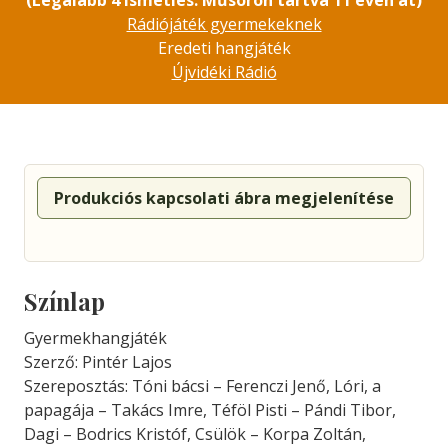
(Legalább 4 ismétlés. Műsoron tartva 11 éven át)
Rádiójáték gyermekeknek
Eredeti hangjáték
Újvidéki Rádió
Produkciós kapcsolati ábra megjelenítése
Színlap
Gyermekhangjáték
Szerző: Pintér Lajos
Szereposztás: Tóni bácsi – Ferenczi Jenő, Lóri, a
papagája – Takács Imre, Téföl Pisti – Pándi Tibor,
Dagi – Bodrics Kristóf, Csülök – Korpa Zoltán,