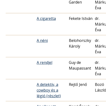
Garden
Márk
Éva
A cigaretta
Fekete István
dr.
Márk
Éva
A néni
Belohorszky
dr.
Károly
Márk
Éva
A rendjel
Guy de
dr.
Maupassant
Márk
Éva
A detektív, a
Rejtő Jenő
Bozó
cowboy és a
Lászl
légió (részlet)