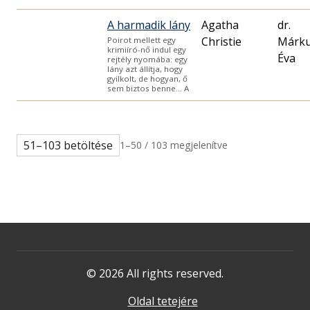
A harmadik lány
Agatha
dr.
Christie
Márk
Poirot mellett egy
krimiíró-nő indul egy
Éva
rejtély nyomába: egy
lány azt állítja, hogy
gyilkolt, de hogyan, ő
sem biztos benne… A
51–103 betöltése
1–50 / 103 megjelenítve
© 2026 All rights reserved.
Oldal tetejére