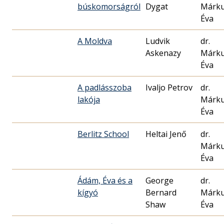
búskomorságról
Dygat
Márk
Éva
A Moldva
Ludvik
dr.
Askenazy
Márk
Éva
A padlásszoba
Ivaljo Petrov
dr.
lakója
Márk
Éva
Berlitz School
Heltai Jenő
dr.
Márk
Éva
Ádám, Éva és a
George
dr.
kígyó
Bernard
Márk
Shaw
Éva