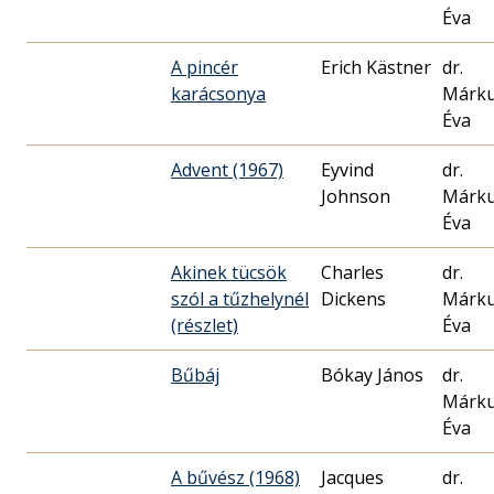
Éva
A pincér
Erich Kästner
dr.
karácsonya
Márk
Éva
Advent (1967)
Eyvind
dr.
Johnson
Márk
Éva
Akinek tücsök
Charles
dr.
szól a tűzhelynél
Dickens
Márk
(részlet)
Éva
Bűbáj
Bókay János
dr.
Márk
Éva
A bűvész (1968)
Jacques
dr.