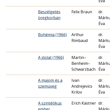
Éva
Beszélgetés
Felix Braun
dr.
öregkorban
Márk
Éva
Bohémia (1966)
Arthur
dr.
Rimbaud
Márk
Éva
A jóslat (1966)
Martin–
dr.
Benheim–
Márk
Schwarzbach
Éva
A majom és a
Ivan
dr.
szemüveg
Andrejevics
Márk
Krilov
Éva
A szintétikus
Erich Kästner
dr.
ember
Márk