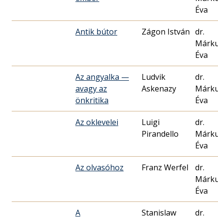
Éva
Antik bútor
Zágon István
dr.
Márk
Éva
Az angyalka —
Ludvik
dr.
avagy az
Askenazy
Márk
önkritika
Éva
Az oklevelei
Luigi
dr.
Pirandello
Márk
Éva
Az olvasóhoz
Franz Werfel
dr.
Márk
Éva
A
Stanislaw
dr.