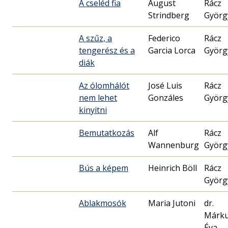
A cseléd fia
August
Rácz
Strindberg
Györg
A szűz, a
Federico
Rácz
tengerész és a
Garcia Lorca
Györg
diák
Az ólomhálót
José Luis
Rácz
nem lehet
Gonzáles
Györg
kinyitni
Bemutatkozás
Alf
Rácz
Wannenburg
Györg
Bús a képem
Heinrich Böll
Rácz
Györg
Ablakmosók
Maria Jutoni
dr.
Márk
Éva