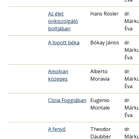
Az élet
Hans Rösler
dr.
önkiszolgáló
Márk
boltjában
Éva
A lopott béka
Bókay János
dr.
Márk
Éva
Amolyan
Alberto
dr.
közepes
Moravia
Márk
Éva
Clizia Foggiában
Eugenio
dr.
Montale
Márk
Éva
A fenyő
Theodor
dr.
Däubber
Márk