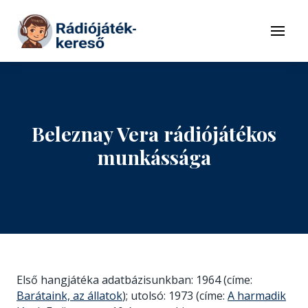
Tovább a navigációhoz
Tovább a tartalomhoz
Menü
Beleznay Vera rádiójátékos
munkássága
Első hangjátéka adatbázisunkban: 1964 (címe:
Barátaink, az állatok
); utolsó: 1973 (címe:
A harmadik