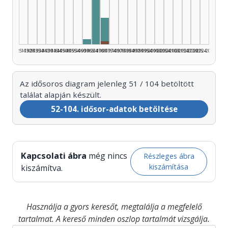
Szerkesztő, 1965–1969: 38
Szerkesztő, 1970–1974: 10
Szerkesztő, 1960–1964: 2
Rádióra alkalmazó, 1970–1974: 
1925–1929
1930–1934
1935–1939
1940–1944
1945–1949
1950–1954
1955–1959
1960–1964
1965–1969
1970–1974
1975–1979
1980–1984
1985–1989
1990–1994
1995–1999
2000–2004
2005–2009
2010–2014
2015–2019
2020–2024
2025–2026
Az idősoros diagram jelenleg 51 / 104 betöltött
találat alapján készült.
52-104. idősor-adatok betöltése
Kapcsolati ábra
még nincs
Részleges ábra
kiszámítása
kiszámítva.
Használja a gyors keresőt, megtalálja a megfelelő
tartalmat. A kereső minden oszlop tartalmát vizsgálja.