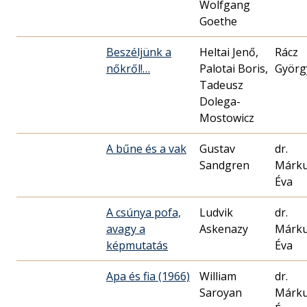
Wolfgang
Goethe
Beszéljünk a
Heltai Jenő,
Rácz
nőkről!…
Palotai Boris,
Györg
Tadeusz
Dolega-
Mostowicz
A bűne és a vak
Gustav
dr.
Sandgren
Márk
Éva
A csúnya pofa,
Ludvik
dr.
avagy a
Askenazy
Márk
képmutatás
Éva
Apa és fia (1966)
William
dr.
Saroyan
Márk