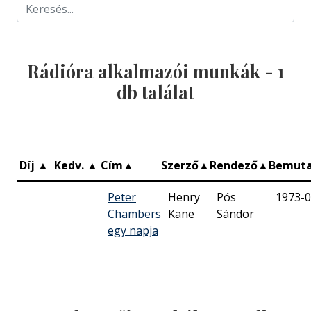
Rádióra alkalmazói munkák -
1
db találat
Díj
▲
Kedv.
▲
Cím
▲
Szerző
▲
Rendező
▲
Bemut
Peter
Henry
Pós
1973-0
Chambers
Kane
Sándor
egy napja