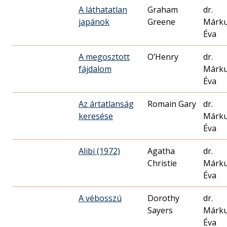
A láthatatlan
Graham
dr.
japánok
Greene
Márk
Éva
A megosztott
O’Henry
dr.
fájdalom
Márk
Éva
Az ártatlanság
Romain Gary
dr.
keresése
Márk
Éva
Alibi (1972)
Agatha
dr.
Christie
Márk
Éva
A vébosszú
Dorothy
dr.
Sayers
Márk
Éva