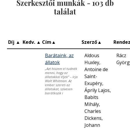
Szerkesztői munkák -
103
db
találat
Díj
▲
Kedv.
▲
Cím
▲
Szerző
▲
Rende
Barátaink, az
Aldous
Rácz
állatok
Huxley,
Györg
Antoine de
„Azt hiszem el tudnék
menni, hogy az
Saint-
állatokkal éljek” – írja
Walt Whitman. Az
Exupéry,
ember szereti az
állatokat, szívesen
Áprily Lajos,
barátkozik i
Babits
Mihály,
Charles
Dickens,
Johann