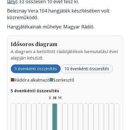
lány
). Ez összesen 10 évet tesz ki.
Beleznay Vera 104 hangjáték készítésében volt
közreműködő.
Hangjátékainak műhelye: Magyar Rádió.
Idősoros diagram
A diagram a betöltött rádiójátékok bemutatási évei
alapján készült.
5 évenkénti összesítés
10 évenkénti összesítés
Rádióra alkalmazó
Szerkesztő
5 évenkénti összesítés
2
38
11