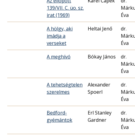
Az ellopott
Karel Čapek
dr.
139/VII. C. üo. sz.
Márk
irat (1969)
Éva
A hölgy, aki
Heltai Jenő
dr.
imádja a
Márk
verseket
Éva
A meghívó
Bókay János
dr.
Márk
Éva
A tehetségtelen
Alexander
dr.
szerelmes
Spoerl
Márk
Éva
Bedford-
Erl Stanley
dr.
gyémántok
Gardner
Márk
Éva