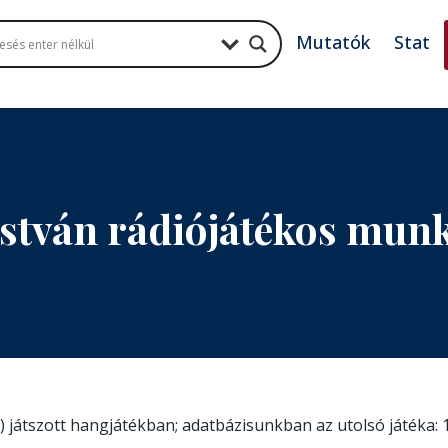
Mutatók
Stat
István rádiójátékos mun
) játszott hangjátékban; adatbázisunkban az utolsó játéka: 