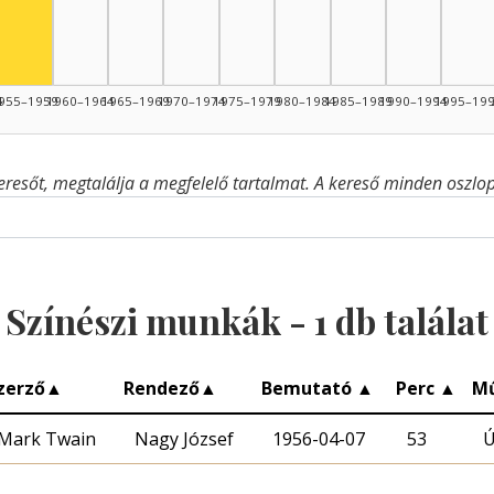
4
955–1959
1960–1964
1965–1969
1970–1974
1975–1979
1980–1984
1985–1989
1990–1994
1995–19
eresőt, megtalálja a megfelelő tartalmat. A kereső minden oszlop 
Színészi munkák -
1
db találat
zerző
▲
Rendező
▲
Bemutató
▲
Perc
▲
M
Mark Twain
Nagy József
1956-04-07
53
Ú