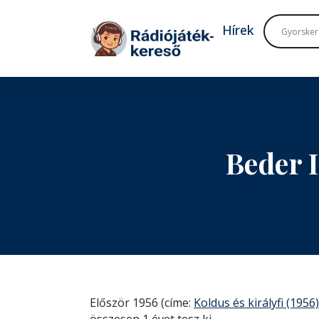
Tovább a navigációhoz
Tovább a tartalomhoz
Hírek
Beder 
Először 1956 (címe:
Koldus és királyfi (1956)