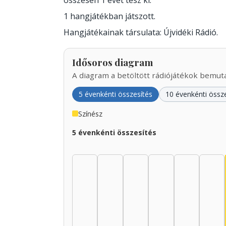
összesen 1 évet tesz ki.
1 hangjátékban játszott.
Hangjátékainak társulata: Újvidéki Rádió.
Idősoros diagram
A diagram a betöltött rádiójátékok bemutat
5 évenkénti összesítés
10 évenkénti össz
Színész
5 évenkénti összesítés