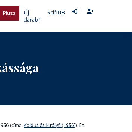
|
Új
ScifiDB
Plusz
darab?
kássága
1956 (címe:
Koldus és királyfi (1956)
). Ez