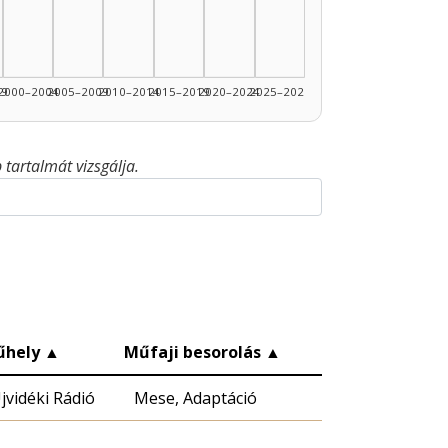
99
2000–2004
2005–2009
2010–2014
2015–2019
2020–2024
2025–2026
tartalmát vizsgálja.
űhely
▲
Műfaji besorolás
▲
jvidéki Rádió
Mese, Adaptáció