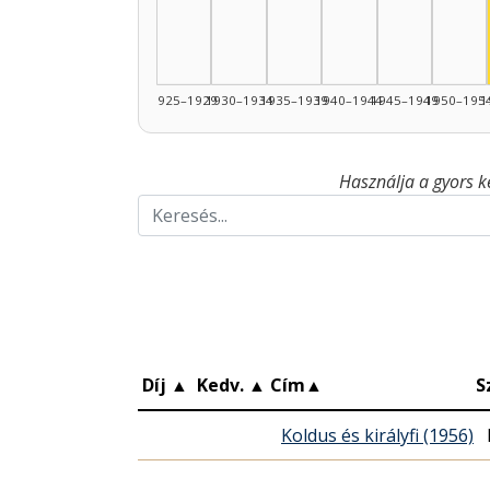
1925–1929
1930–1934
1935–1939
1940–1944
1945–1949
1950–195
1
Használja a gyors k
Díj
▲
Kedv.
▲
Cím
▲
S
Koldus és királyfi (1956)