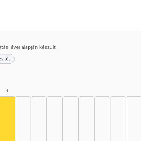
ási évei alapján készült.
esítés
1
Színész, 1955–1959: 1