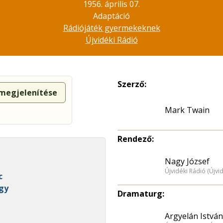
1956. április 07.
Adaptáció
Rádiójáték gyermekeknek
Újvidéki Rádió
Szerző:
 megjelenítése
Mark Twain
Rendező:
Nagy József
n
Újvidéki Rádió (Újvi
c
rgy
Dramaturg:
Argyelán István