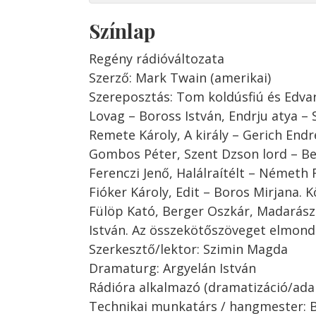
Színlap
Regény rádióváltozata
Szerző: Mark Twain (amerikai)
Szereposztás: Tom koldúsfiú és Edvard
Lovag – Boross István, Endrju atya – 
Remete Károly, A király – Gerich Endr
Gombos Péter, Szent Dzson lord – Bed
Ferenczi Jenő, Halálraítélt – Németh 
Fióker Károly, Edit – Boros Mirjana.
Fülöp Kató, Berger Oszkár, Madarás
István. Az összekötőszöveget elmond
Szerkesztő/lektor: Szimin Magda
Dramaturg: Argyelán István
Rádióra alkalmazó (dramatizáció/adap
Technikai munkatárs / hangmester: Br