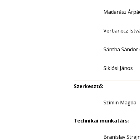
Madarász Árpá
Verbanecz Istv
Sántha Sándor 
Siklósi János
Szerkesztő:
Szimin Magda
Technikai munkatárs:
Branislav Strajn