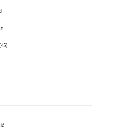
d
án
(45)
ić