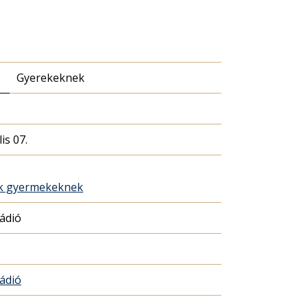
Gyerekeknek
is 07.
ék gyermekeknek
Rádió
Rádió