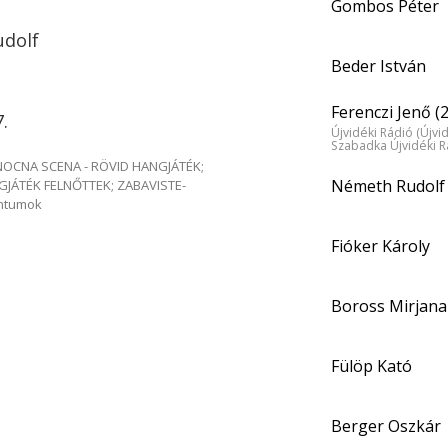
Gombos Péter
udolf
Beder István
Ferenczi Jenő (
.
Újvidéki Rádió (Újvi
Szabadka Újvidéki R
e NOCNA SCENA - RÖVID HANGJÁTÉK;
Németh Rudolf
GJÁTÉK FELNŐTTEK; ZABAVISTE-
entumok
Fióker Károly
Boross Mirjana
Fülöp Kató
Berger Oszkár