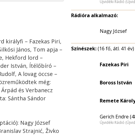
Újvidéki Rádió (Újvi
Rádióra alkalmazó:
Nagy József
 királyfi – Fazekas Piri,
Színészek:
(16 fő, átl. 41 év)
Silkósi János, Tom apja –
e, Hekford lord –
Fazekas Piri
er István, Ítélőbíró –
Rudolf, A lovag öccse –
 Közreműködtek még:
Boross István
z Árpád és Verbanecz
ta: Sántha Sándor
Remete Károly
Gerich Endre (4
táció): Nagy József
Újvidéki Rádió (Újvi
anislav Strajnić, Živko