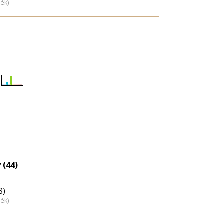
dék)
Életkori
eloszlás
nagyítása
 (44)
8)
dék)