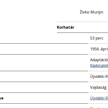
Živko Munjin
Korhatár
53 perc
1956. ápril
Adaptáció
Rádióját
Újvidéki 
Vajdaság
ve
Újvidéki 