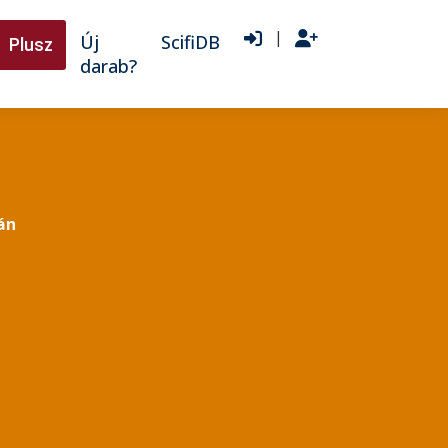
|
Új
ScifiDB
Plusz
darab?
án