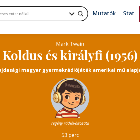
Mutatók
Stat
Mark Twain
Koldus és királyfi (1956)
ajdasági magyar gyermekrádiójáték amerikai mű alapj
regény rádióváltozata
53 perc