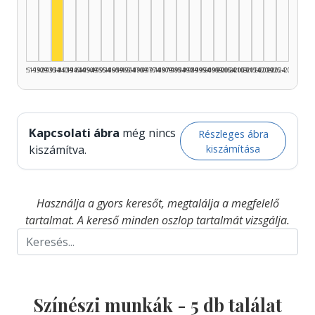
Színész, 1935–1939: 5
1925–1929
1930–1934
1935–1939
1940–1944
1945–1949
1950–1954
1955–1959
1960–1964
1965–1969
1970–1974
1975–1979
1980–1984
1985–1989
1990–1994
1995–1999
2000–2004
2005–2009
2010–2014
2015–2019
2020–2024
2025–2026
Kapcsolati ábra
még nincs
Részleges ábra
kiszámítása
kiszámítva.
Használja a gyors keresőt, megtalálja a megfelelő
tartalmat. A kereső minden oszlop tartalmát vizsgálja.
Színészi munkák -
5
db találat