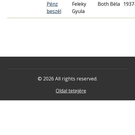
Pénz
Feleky
Both Béla
1937
beszél
Gyula
© 2026 All rights reserved.
Oldal tetejére