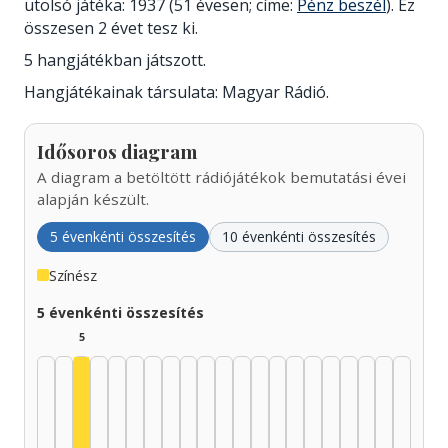
utolsó játéka: 1937 (51 évesen; címe:
Pénz beszél
). Ez
összesen 2 évet tesz ki.
5 hangjátékban játszott.
Hangjátékainak társulata: Magyar Rádió.
Idősoros diagram
A diagram a betöltött rádiójátékok bemutatási évei
alapján készült.
5 évenkénti összesítés
10 évenkénti összesítés
Színész
5 évenkénti összesítés
5