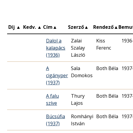
Díj
▲
Kedv.
▲
Cím
▲
Szerző
▲
Rendező
▲
Bemu
Dalol a
Zalai
Kiss
1936
kalapács
Szalay
Ferenc
(1936)
László
A
Sala
Both Béla
1937
cigányper
Domokos
(1937)
A falu
Thury
Both Béla
1937
szíve
Lajos
Búcsúfia
Romhányi
Both Béla
1937
(1937)
István