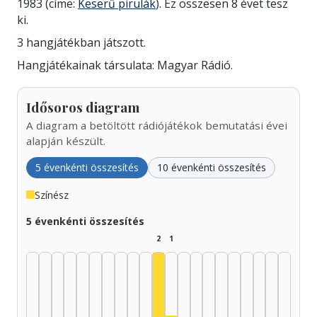
1983 (címe:
Keserű pirulák
). Ez összesen 8 évet tesz
ki.
3 hangjátékban játszott.
Hangjátékainak társulata: Magyar Rádió.
Idősoros diagram
A diagram a betöltött rádiójátékok bemutatási évei
alapján készült.
5 évenkénti összesítés
10 évenkénti összesítés
Színész
5 évenkénti összesítés
2
1