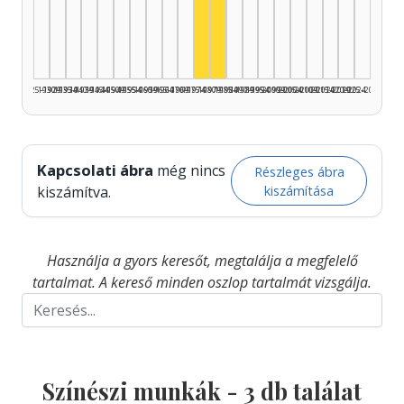
Színész, 1975–1979: 2
Színész, 1980–1984: 1
1925–1929
1930–1934
1935–1939
1940–1944
1945–1949
1950–1954
1955–1959
1960–1964
1965–1969
1970–1974
1975–1979
1980–1984
1985–1989
1990–1994
1995–1999
2000–2004
2005–2009
2010–2014
2015–2019
2020–2024
2025–2026
Kapcsolati ábra
még nincs
Részleges ábra
kiszámítása
kiszámítva.
Használja a gyors keresőt, megtalálja a megfelelő
tartalmat. A kereső minden oszlop tartalmát vizsgálja.
Színészi munkák -
3
db találat