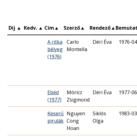
Díj
▲
Kedv.
▲
Cím
▲
Szerző
▲
Rendező
▲
Bemuta
A ritka
Carlo
Déri Éva
1976-04
bélyeg
Montella
(1976)
Ebéd
Móricz
Déri Éva
1977-06
(1977)
Zsigmond
Keserű
Nguyen
Siklós
1983-03
pirulák
Cong
Olga
Hoan