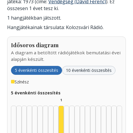
játéka: 1973 (címe:
Vendégség (Dávid Ferenc)
). Ez
összesen 1 évet tesz ki.
1 hangjátékban játszott.
Hangjátékainak társulata: Kolozsvári Rádió.
Idősoros diagram
A diagram a betöltött rádiójátékok bemutatási évei
alapján készült.
5 évenkénti összesítés
10 évenkénti összesítés
Színész
5 évenkénti összesítés
1