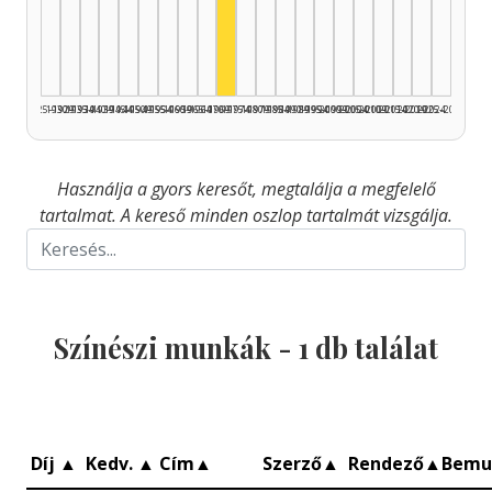
Színész, 1970–1974: 1
1925–1929
1930–1934
1935–1939
1940–1944
1945–1949
1950–1954
1955–1959
1960–1964
1965–1969
1970–1974
1975–1979
1980–1984
1985–1989
1990–1994
1995–1999
2000–2004
2005–2009
2010–2014
2015–2019
2020–2024
2025–2026
Használja a gyors keresőt, megtalálja a megfelelő
tartalmat. A kereső minden oszlop tartalmát vizsgálja.
Színészi munkák -
1
db találat
Díj
▲
Kedv.
▲
Cím
▲
Szerző
▲
Rendező
▲
Bemu