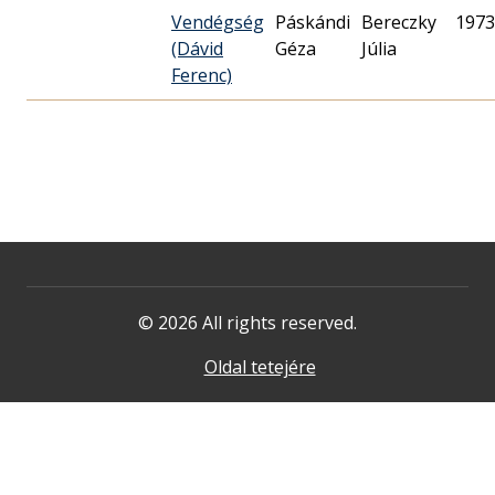
Vendégség
Páskándi
Bereczky
1973
(Dávid
Géza
Júlia
Ferenc)
© 2026 All rights reserved.
Oldal tetejére