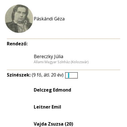
Páskándi Géza
Rendező:
Bereczky Júlia
Állami Magyar Színház (Kolozsvár)
Színészek:
(9 fő, átl. 20 év)
Életkori
eloszlás
Delczeg Edmond
nagyítása
Leitner Emil
Vajda Zsuzsa (20)