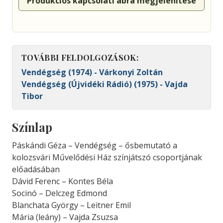
Produkciós kapcsolati ábra megjelenítése
TOVÁBBI FELDOLGOZÁSOK:
Vendégség (1974) - Várkonyi Zoltán
Vendégség (Újvidéki Rádió) (1975) - Vajda
Tibor
Színlap
Páskándi Géza – Vendégség – ősbemutató a
kolozsvári Művelődési Ház színjátszó csoportjának
előadásában
Dávid Ferenc – Kontes Béla
Socinó – Delczeg Edmond
Blanchata György – Leitner Emil
Mária (leány) – Vajda Zsuzsa