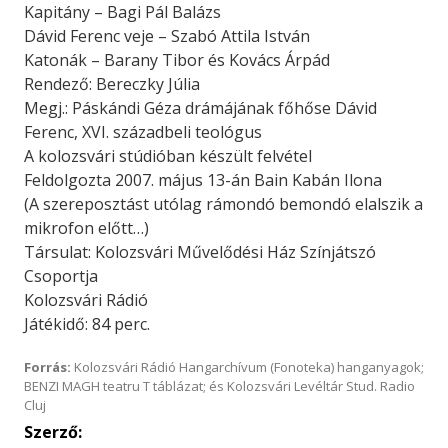
Kapitány – Bagi Pál Balázs
Dávid Ferenc veje – Szabó Attila István
Katonák – Barany Tibor és Kovács Árpád
Rendező: Bereczky Júlia
Megj.: Páskándi Géza drámájának főhőse Dávid
Ferenc, XVI. századbeli teológus
A kolozsvári stúdióban készült felvétel
Feldolgozta 2007. május 13-án Bain Kabán Ilona
(A szereposztást utólag rámondó bemondó elalszik a
mikrofon előtt…)
Társulat: Kolozsvári Művelődési Ház Színjátszó
Csoportja
Kolozsvári Rádió
Játékidő: 84 perc.
Forrás:
Kolozsvári Rádió Hangarchívum (Fonoteka) hanganyagok;
BENZI MAGH teatru T táblázat; és Kolozsvári Levéltár Stud. Radio
Cluj
Szerző: