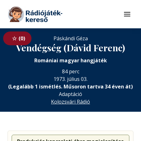
Tovább a navigációhoz
Tovább a tartalomhoz
Menü
0
Páskándi Géza
Vendégség (Dávid Ferenc)
Romániai magyar hangjáték
84 perc
1973. július 03.
(Legalább 1 ismétlés. Műsoron tartva 34 éven át)
Adaptáció
Kolozsvári Rádió