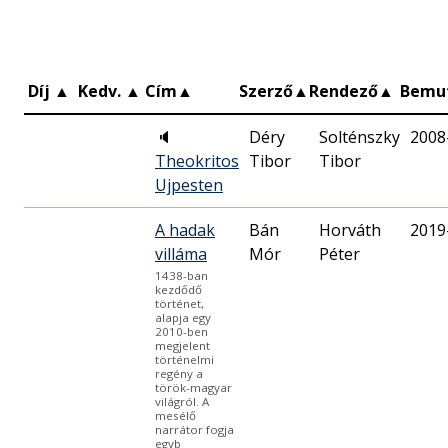
Díj
▲
Kedv.
▲
Cím
▲
Szerző
▲
Rendező
▲
Bemu
🔈
Déry
Solténszky
2008
Theokritos
Tibor
Tibor
Ujpesten
A hadak
Bán
Horváth
2019
villáma
Mór
Péter
1438-ban
kezdődő
történet,
alapja egy
2010-ben
megjelent
történelmi
regény a
török-magyar
világról. A
mesélő
narrátor fogja
egyb