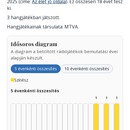
2025 (címe:
Az élet jó oldala
). Ez összesen 18 évet tesz
ki.
3 hangjátékban játszott.
Hangjátékainak társulata: MTVA.
Idősoros diagram
A diagram a betöltött rádiójátékok bemutatási évei
alapján készült.
5 évenkénti összesítés
10 évenkénti összesítés
Színész
5 évenkénti összesítés
1
1
1