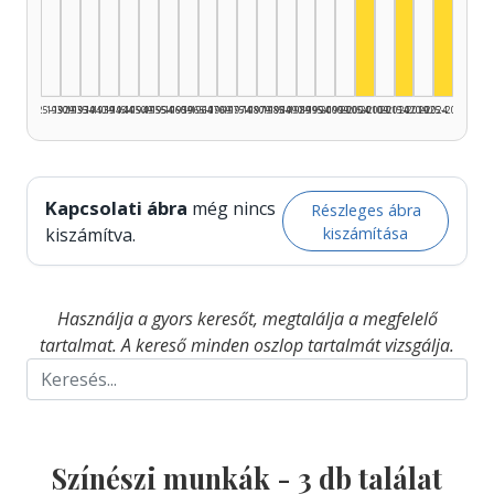
Színész, 2005–2
Színész, 2
Színés
1925–1929
1930–1934
1935–1939
1940–1944
1945–1949
1950–1954
1955–1959
1960–1964
1965–1969
1970–1974
1975–1979
1980–1984
1985–1989
1990–1994
1995–1999
2000–2004
2005–2009
2010–2014
2015–2019
2020–2024
2025–2026
Kapcsolati ábra
még nincs
Részleges ábra
kiszámítása
kiszámítva.
Használja a gyors keresőt, megtalálja a megfelelő
tartalmat. A kereső minden oszlop tartalmát vizsgálja.
Színészi munkák -
3
db találat