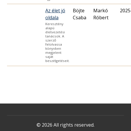
Az élet jó
Böjte
Markó
2025
oldala
Csaba
Róbert
Keresztény
alapú
életvezetési
tanácsok. A
szerző
felolvassa
könyvben
megjelent
saját
beszélgetéseit.
© 2026 All rights reserved.