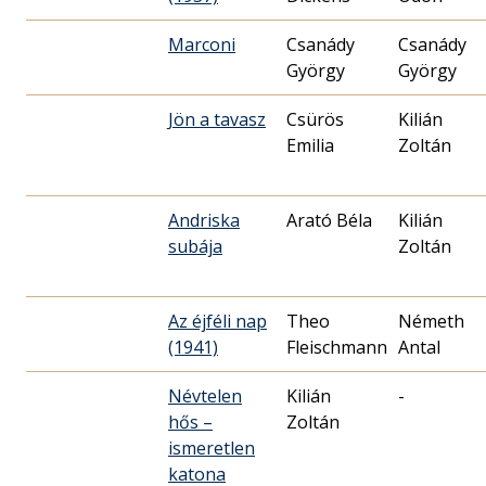
Marconi
Csanády
Csanády
György
György
Jön a tavasz
Csürös
Kilián
Emilia
Zoltán
Andriska
Arató Béla
Kilián
subája
Zoltán
Az éjféli nap
Theo
Németh
(1941)
Fleischmann
Antal
Névtelen
Kilián
-
hős –
Zoltán
ismeretlen
katona