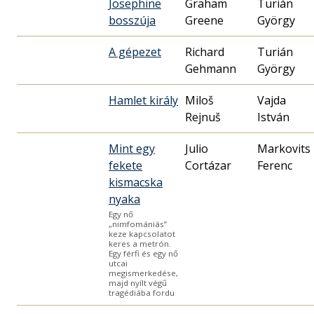
Josephine
Graham
Turián
bosszúja
Greene
György
A gépezet
Richard
Turián
Gehmann
György
Hamlet király
Miloš
Vajda
Rejnuš
István
Mint egy
Julio
Markovits
fekete
Cortázar
Ferenc
kismacska
nyaka
Egy nő
„nimfomániás”
keze kapcsolatot
keres a metrón.
Egy férfi és egy nő
utcai
megismerkedése,
majd nyílt végű
tragédiába fordu