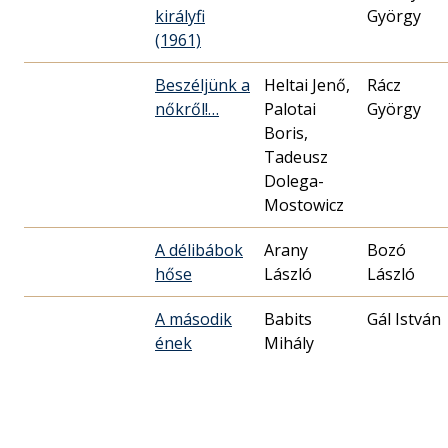
királyfi
György
(1961)
Beszéljünk a
Heltai Jenő,
Rácz
nőkről!…
Palotai
György
Boris,
Tadeusz
Dolega-
Mostowicz
A délibábok
Arany
Bozó
hőse
László
László
A második
Babits
Gál István
ének
Mihály