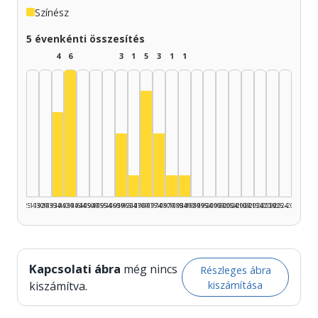
Színész
5 évenkénti összesítés
4
6
3
1
5
3
1
1
Színész, 1940–1944: 6
Színész, 1970–1974: 5
Színész, 1935–1939: 4
Színész, 1960–1964: 3
Színész, 1975–1979: 3
Színész, 1965–1969: 1
Színész, 1980–1984: 1
Színész, 1985–1989: 1
1925–1929
1930–1934
1935–1939
1940–1944
1945–1949
1950–1954
1955–1959
1960–1964
1965–1969
1970–1974
1975–1979
1980–1984
1985–1989
1990–1994
1995–1999
2000–2004
2005–2009
2010–2014
2015–2019
2020–2024
2025–2026
Kapcsolati ábra
még nincs
Részleges ábra
kiszámítása
kiszámítva.