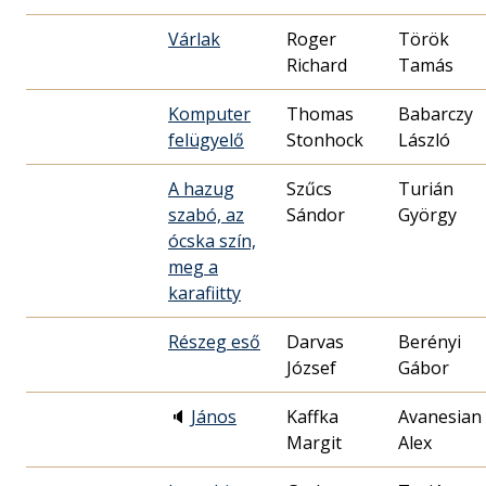
Várlak
Roger
Török
Richard
Tamás
Komputer
Thomas
Babarczy
felügyelő
Stonhock
László
A hazug
Szűcs
Turián
szabó, az
Sándor
György
ócska szín,
meg a
karafiitty
Részeg eső
Darvas
Berényi
József
Gábor
🔈
János
Kaffka
Avanesian
Margit
Alex