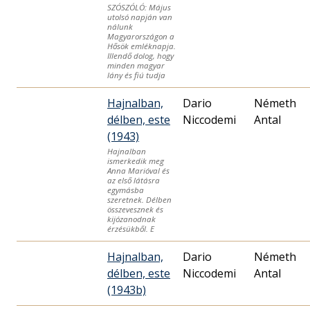
SZÓSZÓLÓ: Május
utolsó napján van
nálunk
Magyarországon a
Hősök emléknapja.
Illendő dolog, hogy
minden magyar
lány és fiú tudja
Hajnalban,
Dario
Németh
délben, este
Niccodemi
Antal
(1943)
Hajnalban
ismerkedik meg
Anna Marióval és
az első látásra
egymásba
szeretnek. Délben
összevesznek és
kijózanod­nak
érzésükből. E
Hajnalban,
Dario
Németh
délben, este
Niccodemi
Antal
(1943b)