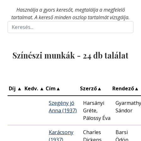
Használja a gyors keresőt, megtalálja a megfelelő
tartalmat. A kereső minden oszlop tartalmát vizsgálja.
Színészi munkák -
24
db találat
Díj
▲
Kedv.
▲
Cím
▲
Szerző
▲
Rendező
▲
Szegény jó
Harsányi
Gyarmath
Anna (1937)
Gréte,
Sándor
Pálossy Éva
Karácsony
Charles
Barsi
(1937)
Dickens
Ödön