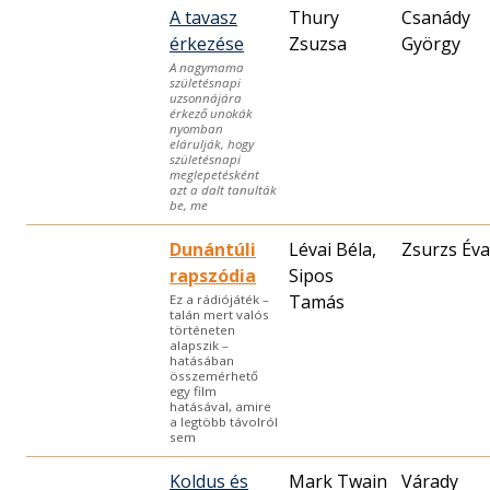
A tavasz
Thury
Csanády
érkezése
Zsuzsa
György
A nagymama
születésnapi
uzsonnájára
érkező unokák
nyomban
elárulják, hogy
születésnapi
meglepetésként
azt a dalt tanulták
be, me
Dunántúli
Lévai Béla,
Zsurzs Éva
rapszódia
Sipos
Tamás
Ez a rádiójáték –
talán mert valós
történeten
alapszik –
hatásában
összemérhető
egy film
hatásával, amire
a legtöbb távolról
sem
Koldus és
Mark Twain
Várady