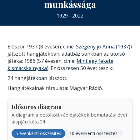
munkássága
1929 - 2022
Először 1937 (8 évesen; címe:
Szegény jó Anna (1937)
)
játszott hangjátékban; adatbázisunkban az utolsó
játéka: 1986 (57 évesen; címe:
Mint egy fekete
kismacska nyaka
). Ez összesen 50 évet tesz ki.
24 hangjátékban játszott.
Hangjátékainak társulata: Magyar Rádió.
Idősoros diagram
A diagram a betöltött rádiójátékok bemutatási évei
alapján készült.
5 évenkénti összesítés
10 évenkénti összesítés