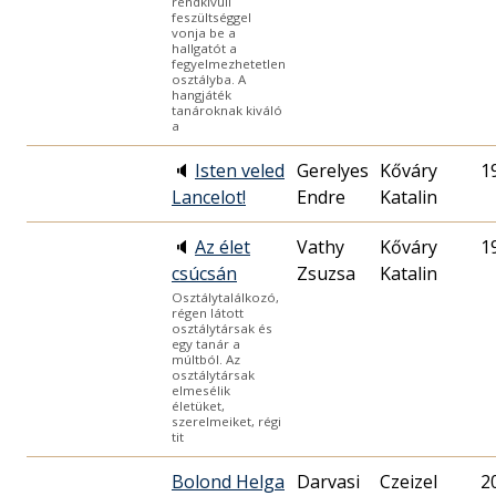
rendkívüli
feszültséggel
vonja be a
hallgatót a
fegyelmezhetetlen
osztályba. A
hangjáték
tanároknak kiváló
a
🔈
Isten veled
Gerelyes
Kőváry
1
Lancelot!
Endre
Katalin
🔈
Az élet
Vathy
Kőváry
1
csúcsán
Zsuzsa
Katalin
Osztálytalálkozó,
régen látott
osztálytársak és
egy tanár a
múltból. Az
osztálytársak
elmesélik
életüket,
szerelmeiket, régi
tit
Bolond Helga
Darvasi
Czeizel
2