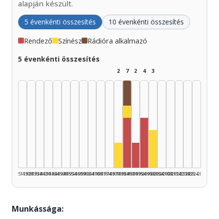
alapján készült.
5 évenkénti összesítés
10 évenkénti összesítés
Rendező
Színész
Rádióra alkalmazó
5 évenkénti összesítés
2
7
2
4
3
Rádióra alkalmazó, 1985–
Színész, 1985–1989: 1
Rendező, 1985–1989: 4
Rendező, 1995–1999
Színész, 2000–200
Színész, 1980–1984: 2
Rendező, 1990–1994: 2
1925–1929
1930–1934
1935–1939
1940–1944
1945–1949
1950–1954
1955–1959
1960–1964
1965–1969
1970–1974
1975–1979
1980–1984
1985–1989
1990–1994
1995–1999
2000–2004
2005–2009
2010–2014
2015–2019
2020–2024
2025–2026
Munkássága: