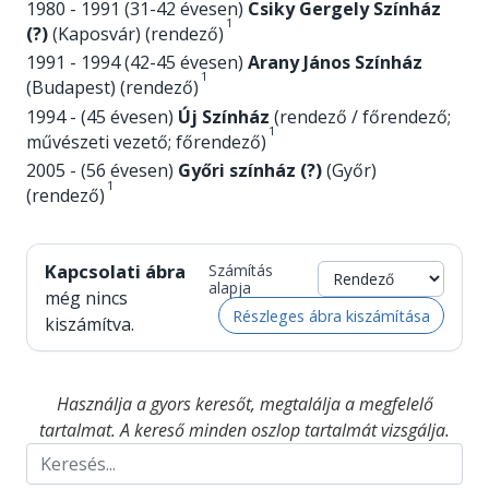
1980 - 1991 (31-42 évesen)
Csiky Gergely Színház
1
(?)
(Kaposvár) (rendező)
1991 - 1994 (42-45 évesen)
Arany János Színház
1
(Budapest) (rendező)
1994 - (45 évesen)
Új Színház
(rendező / főrendező;
1
művészeti vezető; főrendező)
2005 - (56 évesen)
Győri színház (?)
(Győr)
1
(rendező)
Kapcsolati ábra
Számítás
alapja
még nincs
Részleges ábra kiszámítása
kiszámítva.
Használja a gyors keresőt, megtalálja a megfelelő
tartalmat. A kereső minden oszlop tartalmát vizsgálja.