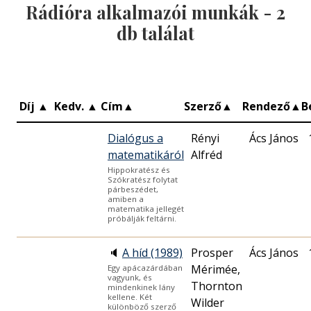
Rádióra alkalmazói munkák -
2
db találat
Díj
▲
Kedv.
▲
Cím
▲
Szerző
▲
Rendező
▲
B
Dialógus a
Rényi
Ács János
matematikáról
Alfréd
Hippokratész és
Szókratész folytat
párbeszédet,
amiben a
matematika jellegét
próbálják feltárni.
🔈
A híd (1989)
Prosper
Ács János
Mérimée,
Egy apácazárdában
vagyunk, és
Thornton
mindenkinek lány
kellene. Két
Wilder
különböző szerző