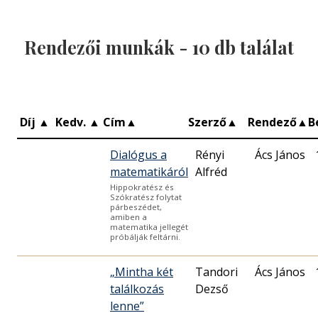
Rendezői munkák -
10
db találat
Díj
▲
Kedv.
▲
Cím
▲
Szerző
▲
Rendező
▲
B
Dialógus a
Rényi
Ács János
matematikáról
Alfréd
Hippokratész és
Szókratész folytat
párbeszédet,
amiben a
matematika jellegét
próbálják feltárni.
„Mintha két
Tandori
Ács János
találkozás
Dezső
lenne”