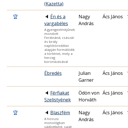
(Kazetta)
🏆
🔈
Én és a
Nagy
Ács János
vargabéles
András
A gyengeelméjűnek
mondott
Ferdinánd, császár
és király
naplótöredékei
alapján formálódik
a történet, mely a
herceg
koronázásával
Ébredés
Julian
Ács János
Garner
🔈
Férfiakat
Ödön von
Ács János
Szelistyének
Horváth
🏆
🔈
Blaszfém
Nagy
Ács János
András
A hosszú
monológban
vádlottként, saját