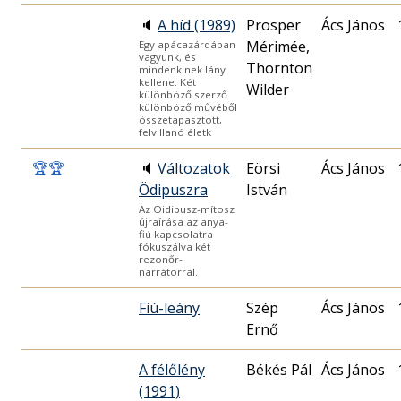
🔈
A híd (1989)
Prosper
Ács János
Mérimée,
Egy apácazárdában
vagyunk, és
Thornton
mindenkinek lány
kellene. Két
Wilder
különböző szerző
különböző művéből
összetapasztott,
felvillanó életk
🏆
🏆
🔈
Változatok
Eörsi
Ács János
Ödipuszra
István
Az Oidipusz-mítosz
újraírása az anya-
fiú kapcsolatra
fókuszálva két
rezonőr-
narrátorral.
Fiú-leány
Szép
Ács János
Ernő
A félőlény
Békés Pál
Ács János
(1991)