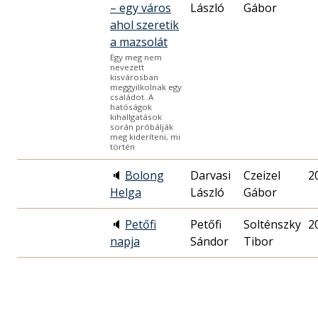
– egy város
László
Gábor
ahol szeretik
a mazsolát
Egy meg nem
nevezett
kisvárosban
meggyilkolnak egy
családot. A
hatóságok
kihallgatások
során próbálják
meg kideríteni, mi
történ
🔈
Bolong
Darvasi
Czeizel
2
Helga
László
Gábor
🔈
Petőfi
Petőfi
Solténszky
2
napja
Sándor
Tibor