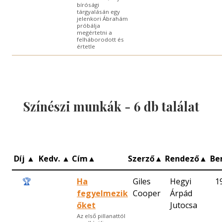
bírósági
tárgyalásán egy
jelenkori Ábrahám
próbálja
megértetni a
felháborodott és
értetle
Színészi munkák -
6
db találat
Díj
▲
Kedv.
▲
Cím
▲
Szerző
▲
Rendező
▲
Be
🏆
Ha
Giles
Hegyi
1
fegyelmezik
Cooper
Árpád
őket
Jutocsa
Az első pillanattól