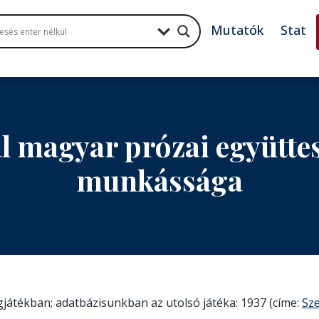
Mutatók
Stat
l magyar prózai együttes
munkássága
ngjátékban; adatbázisunkban az utolsó játéka: 1937 (címe:
Sze