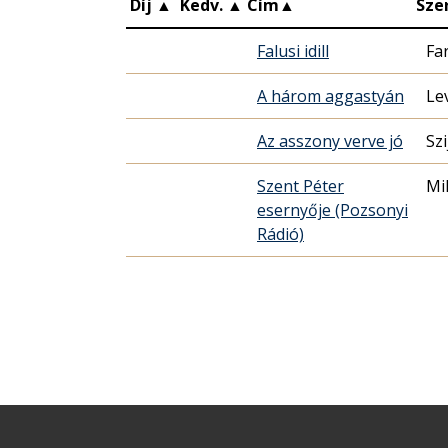
Díj
▲
Kedv.
▲
Cím
▲
Sze
Falusi idill
Fa
A három aggastyán
Le
Az asszony verve jó
Szi
Szent Péter
Mi
esernyője (Pozsonyi
Rádió)