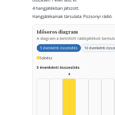
összesen 1 évet tesz ki.
4 hangjátékban játszott.
Hangjátékainak társulata: Pozsonyi rádió.
Idősoros diagram
A diagram a betöltött rádiójátékok bemutat
5 évenkénti összesítés
10 évenkénti össz
Színész
5 évenkénti összesítés
4
Színész, 1935–1939: 4