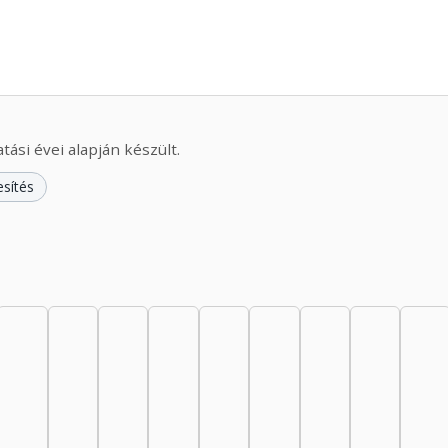
ási évei alapján készült.
esítés