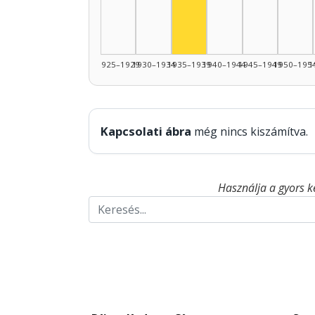
1925–1929
1930–1934
1935–1939
1940–1944
1945–1949
1950–195
1
Kapcsolati ábra
még nincs kiszámítva.
Használja a gyors k