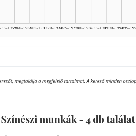
4
955–1959
1960–1964
1965–1969
1970–1974
1975–1979
1980–1984
1985–1989
1990–1994
1995–19
eresőt, megtalálja a megfelelő tartalmat. A kereső minden oszlop 
Színészi munkák -
4
db találat