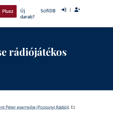
|
Új
ScifiDB
Plusz
darab?
e rádiójátékos
nt Péter esernyője (Pozsonyi Rádió)
). Ez