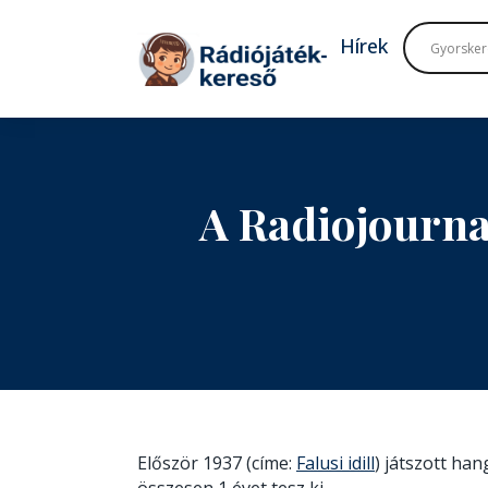
Tovább a navigációhoz
Tovább a tartalomhoz
Hírek
A Radiojourna
Először 1937 (címe:
Falusi idill
) játszott ha