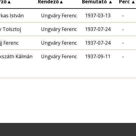
rző
▲
Rendező
▲
Bemutató
▲
Perc
▲
rkas István
Ungváry Ferenc
1937-03-13
-
v Tolsztoj
Ungváry Ferenc
1937-07-24
-
jj Ferenc
Ungváry Ferenc
1937-07-24
-
kszáth Kálmán
Ungváry Ferenc
1937-09-11
-