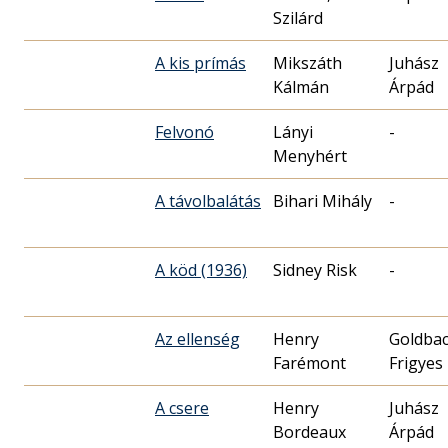
Szilárd
A kis prímás
Mikszáth
Juhász
Kálmán
Árpád
Felvonó
Lányi
-
Menyhért
A távolbalátás
Bihari Mihály
-
A köd (1936)
Sidney Risk
-
Az ellenség
Henry
Goldba
Farémont
Frigyes
A csere
Henry
Juhász
Bordeaux
Árpád