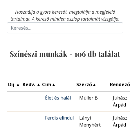
Használja a gyors keresőt, megtalálja a megfelelő
tartalmat. A kereső minden oszlop tartalmát vizsgálja.
Színészi munkák -
106
db találat
Díj
▲
Kedv.
▲
Cím
▲
Szerző
▲
Rendező
Élet és halál
Müller B
Juhász
Árpád
Ferdis elindul
Lányi
Juhász
Menyhért
Árpád