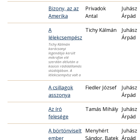
Bizony, az az
Privadok
Juhász
Amerika
Antal
Árpád
A
Tichy Kálmán
Juhász
lélekcsempész
Árpád
Tichy Kálmán
karácsonyi
legendája került
mikrofon elé
szerdán délután a
kosicei rádióállomás
stúdiójában. A
lélekcsempész volt a
A csillagok
Fiedler József
Juhász
asszonya
Árpád
Az író
Tamás Mihály
Juhász
felesége
Árpád
A börtönviselt
Menyhért
Juhász
ember
Sándor, Batek
Árpád