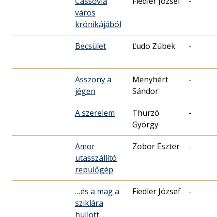
Cassovia
Fiedler József
-
város
krónikájából
Becsület
Ľudo Zúbek
-
Asszony a
Menyhért
-
jégen
Sándor
A szerelem
Thurzó
-
György
Amor
Zobor Eszter
-
utasszállító
repülőgép
…és a mag a
Fiedler József
-
sziklára
hullott…