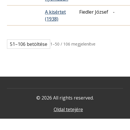
A kisértet
Fiedler József
-
(1938)
51–106 betöltése
1–50 / 106 megjelenítve
© 2026 All rights reserved.
Oldal tetejére