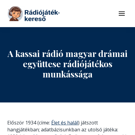
Tovább a navigációhoz
Tovább a tartalomhoz
Menü
A kassai rádió magyar drámai
együttese rádiójátékos
munkássága
Először 1934 (címe:
Élet és halál
) játszott
hangjátékban; adatbázisunkban az utolsó játéka: