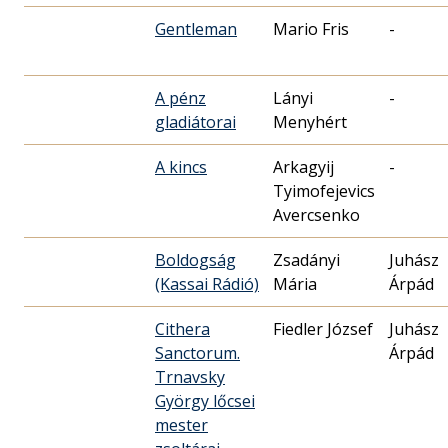
Gentleman
Mario Fris
-
A pénz
Lányi
-
gladiátorai
Menyhért
A kincs
Arkagyij
-
Tyimofejevics
Avercsenko
Boldogság
Zsadányi
Juhász
(Kassai Rádió)
Mária
Árpád
Cithera
Fiedler József
Juhász
Sanctorum.
Árpád
Trnavsky
György lőcsei
mester