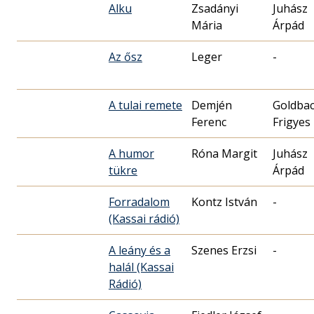
Alku
Zsadányi
Juhász
Mária
Árpád
Az ősz
Leger
-
A tulai remete
Demjén
Goldba
Ferenc
Frigyes
A humor
Róna Margit
Juhász
tükre
Árpád
Forradalom
Kontz István
-
(Kassai rádió)
A leány és a
Szenes Erzsi
-
halál (Kassai
Rádió)