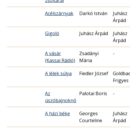
zsoltárai
Acélszárnyak
Darkó István
Juhász
Árpád
Gigoló
Juhász Árpád
Juhász
Árpád
A vásár
Zsadányi
-
(Kassai Rádió)
Mária
A lélek súlya
Fiedler József
Goldba
Frigyes
Az
Palotai Boris
-
úszóbajnoknő
A házi béke
Georges
Juhász
Courteline
Árpád