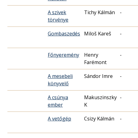
A szivek
Tichy Kálmán
-
törvénye
Gombaszedés
Miloš Kareš
-
Főnyeremény
Henry
-
Farémont
A mesebeli
Sándor Imre
-
könyvelő
A csúnya
Makuszinszky
-
ember
K
A vetőgép
Csizy Kálmán
-