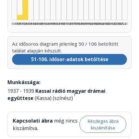
Színész, 1930–1934: 4
1925–1929
1930–1934
1935–1939
1940–1944
1945–1949
1950–1954
1955–1959
1960–1964
1965–1969
1970–1974
1975–1979
1980–1984
1985–1989
1990–1994
1995–1999
2000–2004
2005–2009
2010–2014
2015–2019
2020–2024
2025–2026
Az idősoros diagram jelenleg 50 / 106 betöltött
találat alapján készült.
51-106. idősor-adatok betöltése
Munkássága:
1937 - 1939
Kassai rádió magyar drámai
1
együttese
(Kassa) (színész)
Kapcsolati ábra
még nincs
Részleges ábra
kiszámítása
kiszámítva.