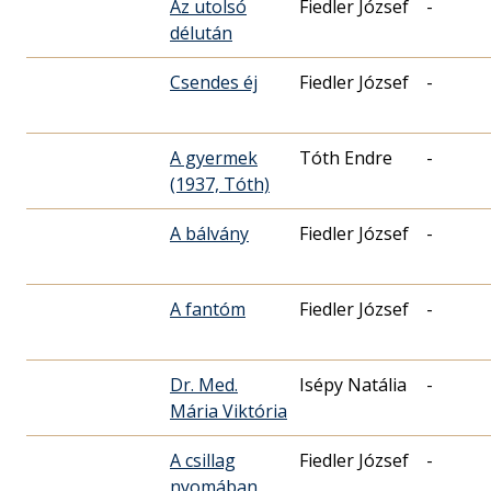
Az utolsó
Fiedler József
-
délután
Csendes éj
Fiedler József
-
A gyermek
Tóth Endre
-
(1937, Tóth)
A bálvány
Fiedler József
-
A fantóm
Fiedler József
-
Dr. Med.
Isépy Natália
-
Mária Viktória
A csillag
Fiedler József
-
nyomában