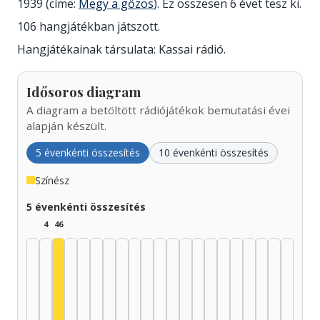
1939 (címe:
Megy a gőzös
). Ez összesen 6 évet tesz ki.
106 hangjátékban játszott.
Hangjátékainak társulata: Kassai rádió.
Idősoros diagram
A diagram a betöltött rádiójátékok bemutatási évei
alapján készült.
5 évenkénti összesítés
10 évenkénti összesítés
Színész
5 évenkénti összesítés
4
46
Színész, 1935–1939: 46