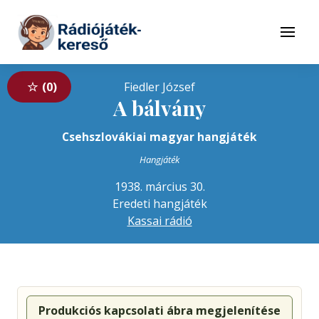
Tovább a navigációhoz
Tovább a tartalomhoz
Menü
0
Fiedler József
A bálvány
Csehszlovákiai magyar hangjáték
Hangjáték
1938. március 30.
Eredeti hangjáték
Kassai rádió
Produkciós kapcsolati ábra megjelenítése