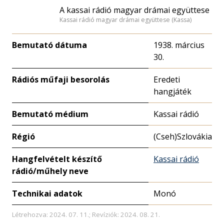
A kassai rádió magyar drámai együttese
Kassai rádió magyar drámai együttese (Kassa)
Bemutató dátuma
1938. március
30.
Rádiós műfaji besorolás
Eredeti
hangjáték
Bemutató médium
Kassai rádió
Régió
(Cseh)Szlovákia
Hangfelvételt készítő
Kassai rádió
rádió/műhely neve
Technikai adatok
Monó
Létrehozva: 2024. 07. 11.; Revíziók: 2024. 08. 21.