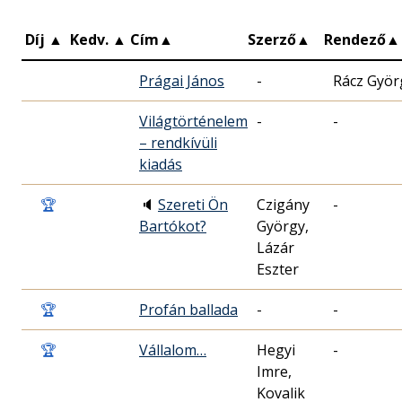
Díj
▲
Kedv.
▲
Cím
▲
Szerző
▲
Rendező
▲
Prágai János
-
Rácz Györ
Világtörténelem
-
-
– rendkívüli
kiadás
🏆
🔈
Szereti Ön
Czigány
-
Bartókot?
György,
Lázár
Eszter
🏆
Profán ballada
-
-
🏆
Vállalom…
Hegyi
-
Imre,
Kovalik