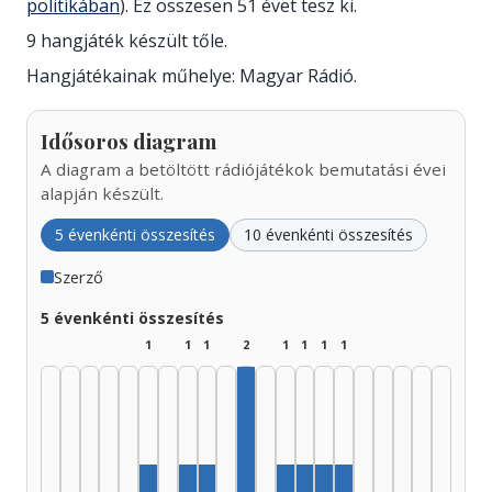
politikában
). Ez összesen 51 évet tesz ki.
9 hangjáték készült tőle.
Hangjátékainak műhelye: Magyar Rádió.
Idősoros diagram
A diagram a betöltött rádiójátékok bemutatási évei
alapján készült.
5 évenkénti összesítés
10 évenkénti összesítés
Szerző
5 évenkénti összesítés
1
1
1
2
1
1
1
1
Szerző, 1975–1979: 2