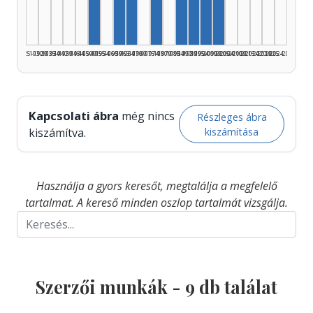
Szerző, 1950–1954: 1
Szerző, 1960–1964: 1
Szerző, 1965–1969: 1
Szerző, 1985–1989: 1
Szerző, 1990–1994: 1
Szerző, 1995–1999: 
Szerző, 2000–2004
1925–1929
1930–1934
1935–1939
1940–1944
1945–1949
1950–1954
1955–1959
1960–1964
1965–1969
1970–1974
1975–1979
1980–1984
1985–1989
1990–1994
1995–1999
2000–2004
2005–2009
2010–2014
2015–2019
2020–2024
2025–2026
Kapcsolati ábra
még nincs
Részleges ábra
kiszámítása
kiszámítva.
Használja a gyors keresőt, megtalálja a megfelelő
tartalmat. A kereső minden oszlop tartalmát vizsgálja.
Szerzői munkák -
9
db találat