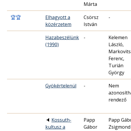
Márta
🏆
🏆
Elhagyott a
Csörsz
-
közérzetem
István
Hazabeszélünk
-
Kelemen
(1990)
László,
Markovits
Ferenc,
Turián
György
Gyökértelenül
-
Nem
azonosíth
rendező
🔈
Kossuth-
Papp
Papp Gáb
kultusz a
Gábor
Zsigmond