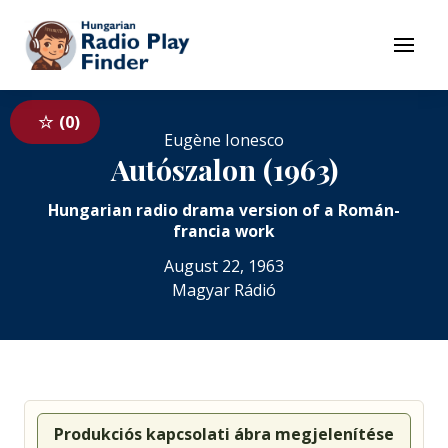
To navigation
To contents
Menu
0
Eugène Ionesco
Autószalon (1963)
Hungarian radio drama version of a Román-
francia work
August 22, 1963
Magyar Rádió
Produkciós kapcsolati ábra megjelenítése