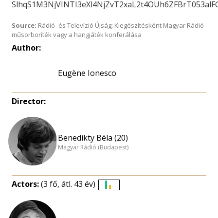
SlhqS1M3NjVINTI3eXl4NjZvT2xaL2t4OUh6ZFBrT053al
Source:
Rádió- és Televízió Újság; Kiegészítésként Magyar Rádió
műsorboríték vagy a hangjáték konferálása
Author:
Eugène Ionesco
Director:
Benedikty Béla (20)
Magyar Rádió (Budapest)
Actors:
(3 fő, átl. 43 év)
Életkori
eloszlás
nagyítása