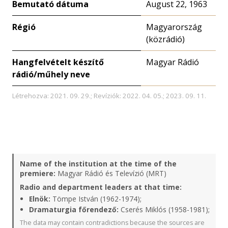
Bemutató dátuma
August 22, 1963
Régió
Magyarország
(közrádió)
Hangfelvételt készítő
Magyar Rádió
rádió/műhely neve
Létrehozva: 2021. 09. 29.; Revíziók: 2022. 04. 05.; 2023. 09. 11.
Name of the institution at the time of the
premiere:
Magyar Rádió és Televízió (MRT)
Radio and department leaders at that time:
Elnök:
Tömpe István (1962-1974);
Dramaturgia főrendező:
Cserés Miklós (1958-1981);
The data may contain contradictions because the sources are