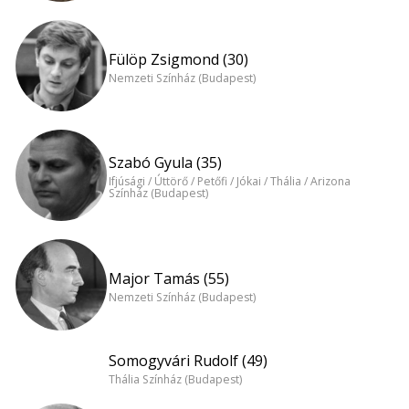
Fülöp Zsigmond (30)
Nemzeti Színház (Budapest)
Szabó Gyula (35)
Ifjúsági / Úttörő / Petőfi / Jókai / Thália / Arizona
Színház (Budapest)
Major Tamás (55)
Nemzeti Színház (Budapest)
Somogyvári Rudolf (49)
Thália Színház (Budapest)