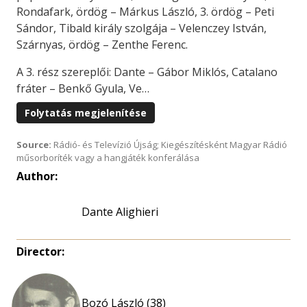
Rondafark, ördög – Márkus László, 3. ördög – Peti
Sándor, Tibald király szolgája – Velenczey István,
Szárnyas, ördög – Zenthe Ferenc.
A 3. rész szereplői: Dante – Gábor Miklós, Catalano
fráter – Benkő Gyula, Ve…
Folytatás megjelenítése
Source:
Rádió- és Televízió Újság; Kiegészítésként Magyar Rádió
műsorboríték vagy a hangjáték konferálása
Author:
Dante Alighieri
Director:
Bozó László (38)