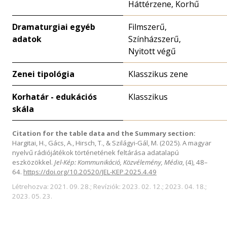
Háttérzene, Korhű
Dramaturgiai egyéb
Filmszerű,
adatok
Színházszerű,
Nyitott végű
Zenei tipológia
Klasszikus zene
Korhatár - edukációs
Klasszikus
skála
Citation for the table data and the Summary section:
Hargitai, H., Gács, A., Hirsch, T., & Szilágyi-Gál, M. (2025). A magyar
nyelvű rádiójátékok történetének feltárása adatalapú
eszközökkel.
Jel-Kép: Kommunikáció, Közvélemény, Média
, (4), 48–
64.
https://doi.org/10.20520/JEL-KEP.2025.4.49
Létrehozva: 2021. 09. 28.; Revíziók: 2023. 02. 12.; 2023. 04. 18.;
2023. 05. 23.