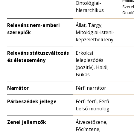
Politik
Ontológiai-
Szerel
hierarchikus
Ontoló
Releváns nem-emberi
Állat, Tárgy,
szereplők
Mitológiai-isteni-
képzeletbeli lény
Releváns státuszváltozás
Erkölcsi
és életesemény
lelepleződés
(pozitív), Halál,
Bukás
Narrátor
Férfi narrátor
Párbeszédek jellege
Férfi-férfi, Férfi
belső monológ
Zenei jellemzők
Átvezetőzene,
Főcímzene,