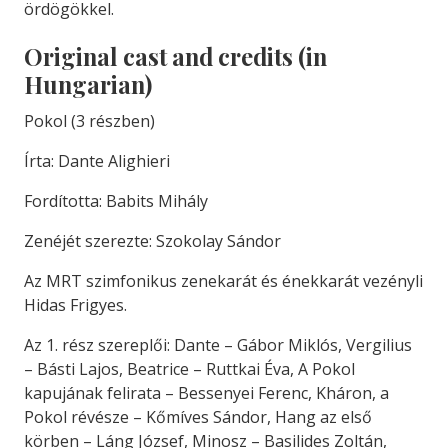
ördögökkel.
Original cast and credits (in
Hungarian)
Pokol (3 részben)
Írta: Dante Alighieri
Fordította: Babits Mihály
Zenéjét szerezte: Szokolay Sándor
Az MRT szimfonikus zenekarát és énekkarát vezényli
Hidas Frigyes.
Az 1. rész szereplői: Dante – Gábor Miklós, Vergilius
– Básti Lajos, Beatrice – Ruttkai Éva, A Pokol
kapujának felirata – Bessenyei Ferenc, Kháron, a
Pokol révésze – Kőmíves Sándor, Hang az első
körben – Láng József, Minosz – Basilides Zoltán,