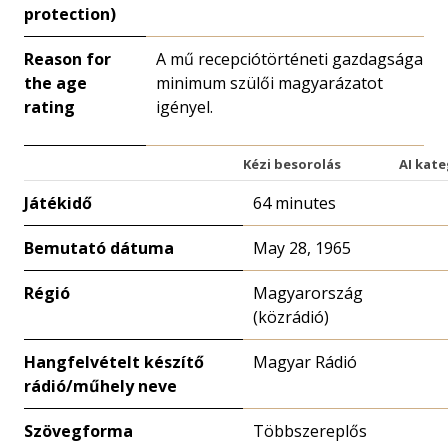
protection)
Reason for
A mű recepciótörténeti gazdagsága
the age
minimum szülői magyarázatot
rating
igényel.
Kézi besorolás
AI kate
Játékidő
64 minutes
Bemutató dátuma
May 28, 1965
Régió
Magyarország
(közrádió)
Hangfelvételt készítő
Magyar Rádió
rádió/műhely neve
Szövegforma
Többszereplős