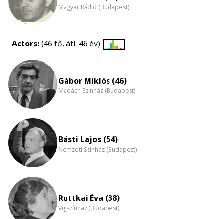
Magyar Rádió (Budapest)
Actors:
(46 fő, átl. 46 év)
Életkori
eloszlás
nagyítása
Gábor Miklós (46)
Madách Színház (Budapest)
Básti Lajos (54)
Nemzeti Színház (Budapest)
Ruttkai Éva (38)
Vígszínház (Budapest)