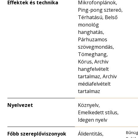
Effektek és technika
Mikrofonplánok,
Ping-pong sztereó,
Térhatású, Belső
monológ
hanghatás,
Párhuzamos
szövegmondás,
Tömeghang,
Kórus, Archiv
hangfelvételt
tartalmaz, Archiv
médiafelvételt
tartalmaz
Nyelvezet
Köznyelv,
Emelkedett stílus,
Idegen nyelv
Bűnüg
Főbb szereplőviszonyok
Álidentitás,