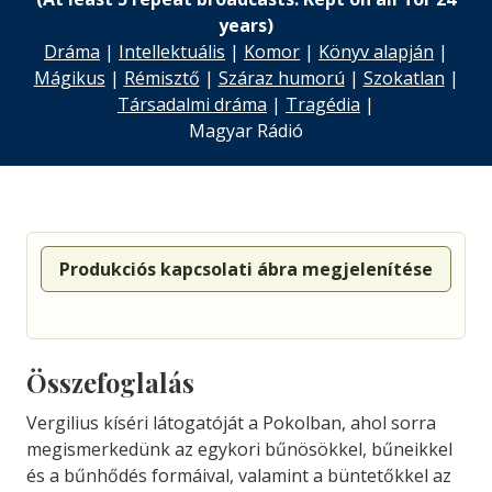
years)
Dráma
|
Intellektuális
|
Komor
|
Könyv alapján
|
Mágikus
|
Rémisztő
|
Száraz humorú
|
Szokatlan
|
Társadalmi dráma
|
Tragédia
|
Magyar Rádió
Produkciós kapcsolati ábra megjelenítése
Összefoglalás
Vergilius kíséri látogatóját a Pokolban, ahol sorra
megismerkedünk az egykori bűnösökkel, bűneikkel
és a bűnhődés formáival, valamint a büntetőkkel az