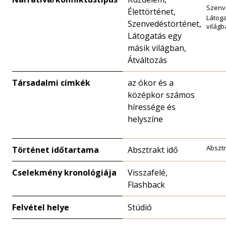
Szenv
Élettörténet,
Látog
Szenvedéstörténet,
világb
Látogatás egy
másik világban,
Átváltozás
Társadalmi címkék
az ókor és a
középkor számos
híressége és
helyszíne
Absztr
Történet időtartama
Absztrakt idő
Cselekmény kronológiája
Visszafelé,
Flashback
Felvétel helye
Stúdió