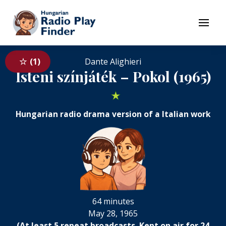
To navigation
To contents
Menu
1
Dante Alighieri
Isteni színjáték – Pokol (1965)
★
Hungarian radio drama version of a Italian work
64 minutes
May 28, 1965
(At least 5 repeat broadcasts. Kept on air for 24