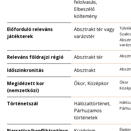
felolvasás,
Elbeszélő
költemény
Túlvil
Előforduló releváns
Absztrakt tér vagy
Szakrá
játékterek
varázstér
Absztr
varáz
Absztr
Releváns földrajzi régió
Absztrakt tér
Absztr
Időszinkronitás
Absztrakt
Ókor
Megidézett kor
Ókor, Középkor
Közép
(nemzetközi)
Hálóza
Történetszál
Hálózattörténet,
Párhu
Párhuzamos
történetek
Élettö
Narratíva/konfliktustípus
Küzdelem,