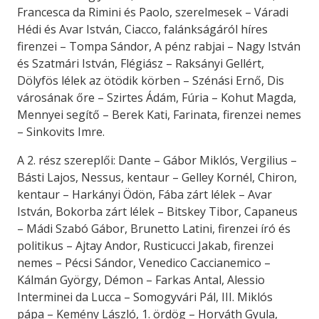
Francesca da Rimini és Paolo, szerelmesek – Váradi
Hédi és Avar István, Ciacco, falánkságáról híres
firenzei – Tompa Sándor, A pénz rabjai – Nagy István
és Szatmári István, Flégiász – Raksányi Gellért,
Dölyfös lélek az ötödik körben – Szénási Ernő, Dis
városának őre – Szirtes Ádám, Fúria – Kohut Magda,
Mennyei segítő – Berek Kati, Farinata, firenzei nemes
– Sinkovits Imre.
A 2. rész szereplői: Dante – Gábor Miklós, Vergilius –
Básti Lajos, Nessus, kentaur – Gelley Kornél, Chiron,
kentaur – Harkányi Ödön, Fába zárt lélek – Avar
István, Bokorba zárt lélek – Bitskey Tibor, Capaneus
– Mádi Szabó Gábor, Brunetto Latini, firenzei író és
politikus – Ajtay Andor, Rusticucci Jakab, firenzei
nemes – Pécsi Sándor, Venedico Caccianemico –
Kálmán György, Démon – Farkas Antal, Alessio
Interminei da Lucca – Somogyvári Pál, III. Miklós
pápa – Kemény László, 1. ördög – Horváth Gyula,