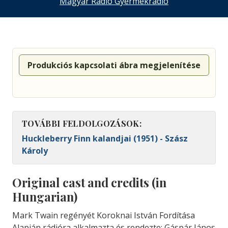
Magyar Rádió Gyermekrádió
Produkciós kapcsolati ábra megjelenítése
TOVÁBBI FELDOLGOZÁSOK:
Huckleberry Finn kalandjai (1951) - Szász
Károly
Original cast and credits (in
Hungarian)
Mark Twain regényét Koroknai István Fordítása
Alapján rádióra alkalmazta és rendezte: Gáspár János