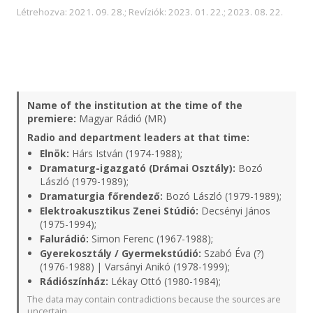
Létrehozva: 2021. 09. 28.; Revíziók: 2023. 01. 22.; 2023. 08. 22.
Name of the institution at the time of the
premiere:
Magyar Rádió (MR)
Radio and department leaders at that time:
Elnök:
Hárs István (1974-1988);
Dramaturg-igazgató (Drámai Osztály):
Bozó
László (1979-1989);
Dramaturgia főrendező:
Bozó László (1979-1989);
Elektroakusztikus Zenei Stúdió:
Decsényi János
(1975-1994);
Falurádió:
Simon Ferenc (1967-1988);
Gyerekosztály / Gyermekstúdió:
Szabó Éva (?)
(1976-1988) | Varsányi Anikó (1978-1999);
Rádiószínház:
Lékay Ottó (1980-1984);
The data may contain contradictions because the sources are
uncertain.