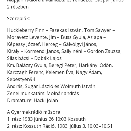
2 részben
Szereplők:
Huckleberry Finn – Fazekas István, Tom Sawyer –
Moravetz Levente, Jim – Buss Gyula, Az apa –
Képessy József, Herceg – Gálvölgyi János,
Király – Körmendi János, Sally néni – Gordon Zsuzsa,
Silas bácsi – Dobák Lajos
Km. Balázsy Gyula, Beregi Péter, Harkányi Ödön,
Karczagh Ferenc, Kelemen Éva, Nagy Ádám,
Sebestyén94
András, Sugár László és Wolmuth István
Zenei munkatárs: Molnár andrás
Dramaturg: Hackl Jolán
A Gyermekrádió műsora
1. rész 1983 június 26 10:03 Kossuth
2. rész: Kossuth Rádió, 1983. július 3. 10.03–10.51