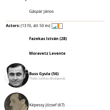
Gáspár János
Actors:
(13 fő, átl. 50 év)
Életkori
eloszlás
Fazekas István (28)
nagyítása
Moravetz Levente
Buss Gyula (56)
Thália Színház (Budapest)
Képessy József (67)