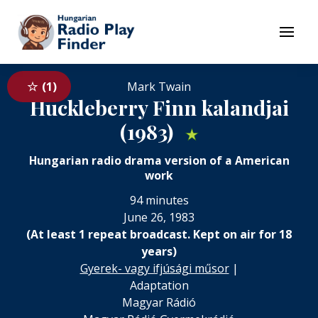
To navigation
To contents
Menu
1
Mark Twain
Huckleberry Finn kalandjai
(1983)
★
Hungarian radio drama version of a American
work
94 minutes
June 26, 1983
(At least 1 repeat broadcast. Kept on air for 18
years)
Gyerek- vagy ifjúsági műsor
|
Adaptation
Magyar Rádió