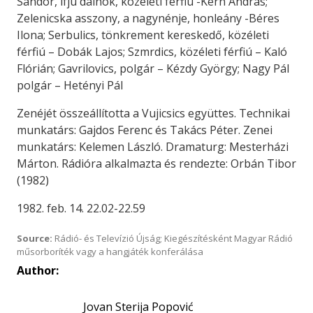
Sándor, ifjú dalnok, közéleti férfiú -Kern András;
Zelenicska asszony, a nagynénje, honleány -Béres
Ilona; Serbulics, tönkrement kereskedő, közéleti
férfiú – Dobák Lajos; Szmrdics, közéleti férfiú – Kaló
Flórián; Gavrilovics, polgár – Kézdy György; Nagy Pál
polgár – Hetényi Pál
Zenéjét összeállította a Vujicsics együttes. Technikai
munkatárs: Gajdos Ferenc és Takács Péter. Zenei
munkatárs: Kelemen László. Dramaturg: Mesterházi
Márton. Rádióra alkalmazta és rendezte: Orbán Tibor
(1982)
1982. feb. 14. 22.02-22.59
Source:
Rádió- és Televízió Újság; Kiegészítésként Magyar Rádió
műsorboríték vagy a hangjáték konferálása
Author:
Jovan Sterija Popović