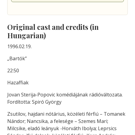
Original cast and credits (in
Hungarian)
1996.02.19.
„Bartók”
22:50
Hazaffiak
Jovan Sterija-Popovic komédiájának rádióváltozata.
Fordította: Spiró György
Zsutilov, hajdani nótárius, közéleti férfiú – Tomanek
Nándor; Nancsika, a felesége – Szemes Mari;
Milcsike, eladó leányuk -Horváth Ibolya; Leprsics