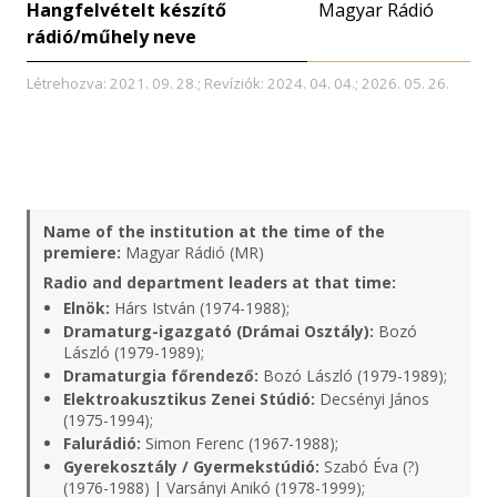
Hangfelvételt készítő
Magyar Rádió
rádió/műhely neve
Létrehozva: 2021. 09. 28.; Revíziók: 2024. 04. 04.; 2026. 05. 26.
Name of the institution at the time of the
premiere:
Magyar Rádió (MR)
Radio and department leaders at that time:
Elnök:
Hárs István (1974-1988);
Dramaturg-igazgató (Drámai Osztály):
Bozó
László (1979-1989);
Dramaturgia főrendező:
Bozó László (1979-1989);
Elektroakusztikus Zenei Stúdió:
Decsényi János
(1975-1994);
Falurádió:
Simon Ferenc (1967-1988);
Gyerekosztály / Gyermekstúdió:
Szabó Éva (?)
(1976-1988) | Varsányi Anikó (1978-1999);