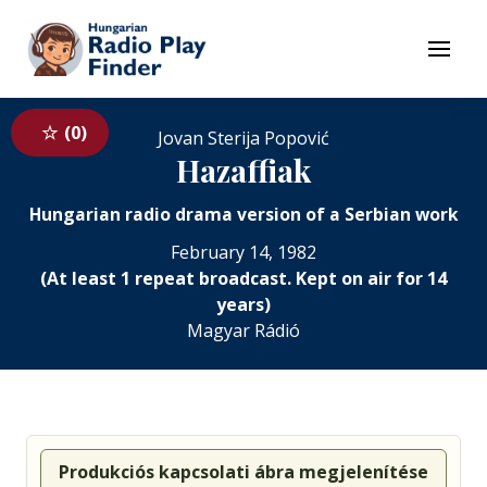
To navigation
To contents
Menu
0
Jovan Sterija Popović
Hazaffiak
Hungarian radio drama version of a Serbian work
February 14, 1982
(At least 1 repeat broadcast. Kept on air for 14
years)
Magyar Rádió
Produkciós kapcsolati ábra megjelenítése