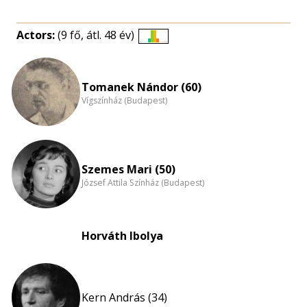
Actors:
(9 fő, átl. 48 év)
Életkori
eloszlás
nagyítása
Tomanek Nándor (60)
Vígszínház (Budapest)
Szemes Mari (50)
József Attila Színház (Budapest)
Horváth Ibolya
Kern András (34)