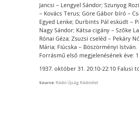
Jancsi – Lengyel Sándor; Szunyog Rozi
– Kovács Terus; Göre Gábor bíró – Cse
Egyed Lenke; Durbints Pál esküdt – Pi
Nagy Sándor; Kátsa cigány – Szőke La
Rónai Géza; Zsuzsi cseléd – Pekáry N
Mária; Fiúcska – Böszörményi István.
Forrásmű első megjelenésének éve: 
1937. október 31. 20:10-22:10 Falusi 
Source:
Rádió Újság; Rádióélet