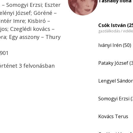
Tasnády Ilona 
 – Somogyi Erzsi; Eszter
lényi József; Göréné –
ntér Imre; Kisbiró –
Csók István (2
jos; Czeglédi kovács –
gazdálkodás / vidék
óra; Egy asszony – Thury
Iványi Irén (50)
1901
Pataky József (
történet 3 felvonásban
Lengyel Sándor
Somogyi Erzsi (
Kovács Terus