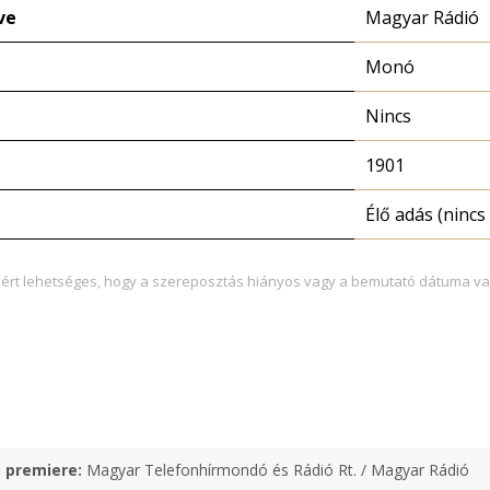
ve
Magyar Rádió
Monó
Nincs
1901
Élő adás (nincs 
zért lehetséges, hogy a szereposztás hiányos vagy a bemutató dátuma va
e premiere:
Magyar Telefonhírmondó és Rádió Rt. / Magyar Rádió