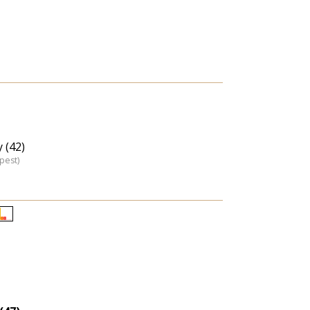
 (42)
pest)
Életkori
eloszlás
nagyítása