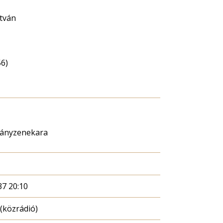
tván
56)
igányzenekara
37 20:10
(közrádió)