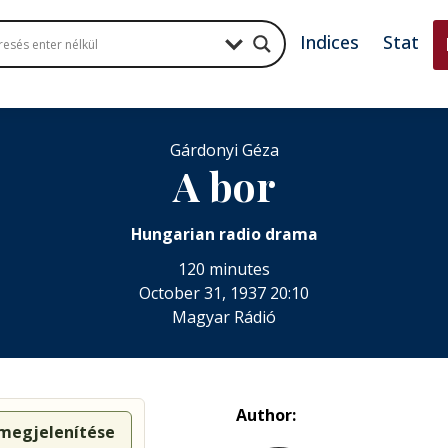
Indices
Stat
Gárdonyi Géza
A bor
Hungarian radio drama
120 minutes
October 31, 1937 20:10
Magyar Rádió
Author:
 megjelenítése