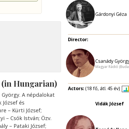
Gárdonyi Géza
Director:
Csanády György
Magyar Rádió (Buda
s (in Hungarian)
Actors:
(18 fő, átl. 45 év)
i György. A népdalokat
k József és
Vidák József
e – Kürti József;
i – Csók István; Özv.
ly – Pataki József;