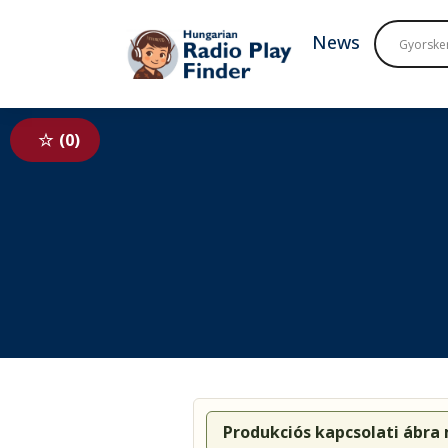
To navigation
To contents
News
0
Produkciós kapcsolati ábra