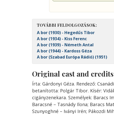
TOVÁBBI FELDOLGOZÁSOK:
A bor (1930) - Hegedűs Tibor
A bor (1934) - Kiss Ferenc
A bor (1939) - Németh Antal
A bor (1944) - Kardoss Géza
A bor (Szabad Európa Rádió) (1951)
Original cast and credit
Írta: Gárdonyi Géza. Rendező: Csanád
betanította: Polgár Tibor. Kísér: Vidá
cigányzenekara. Személyek: Baracs Imr
Baracsné – Tasnády Ilona; Baracs Maty
Szunyoghné – Iványi Irén; Pákozdi Mihá