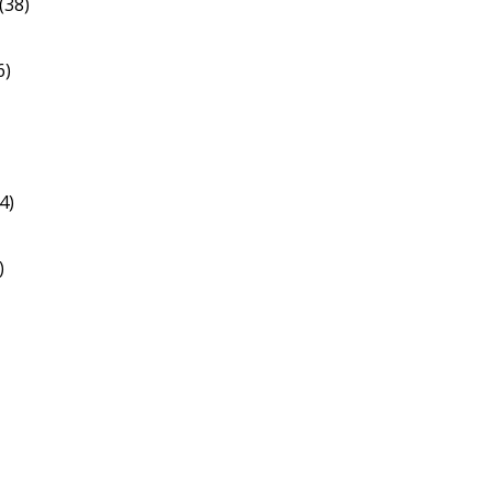
(38)
6)
4)
)