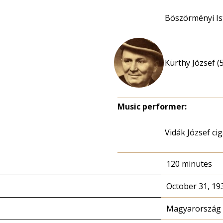
Böszörményi Is
Kürthy József (
Music performer:
Vidák József c
120 minutes
October 31, 19
Magyarország 