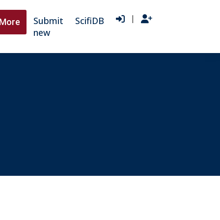
|
Submit
ScifiDB
More
new