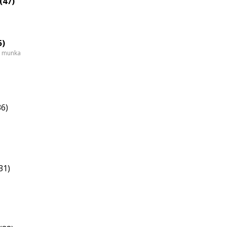
(47)
5)
i munka
36)
31)