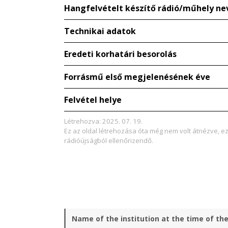
Hangfelvételt készítő rádió/műhely ne
Technikai adatok
Eredeti korhatári besorolás
Forrásmű első megjelenésének éve
Felvétel helye
Létrehozva: 2025. 07. 19.
Ez az oldal létrehozása óta még nem volt átnézve, e
rádióújságból ellenőrizendő.
Name of the institution at the time of th