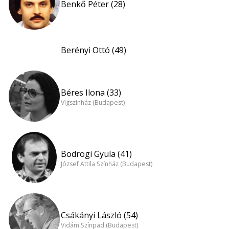
Benkő Péter (28)
Berényi Ottó (49)
Béres Ilona (33)
Vígszínház (Budapest)
Bodrogi Gyula (41)
József Attila Színház (Budapest)
Csákányi László (54)
Vidám Színpad (Budapest)