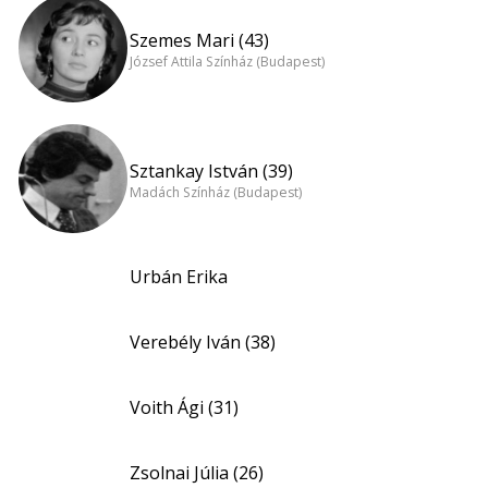
Szemes Mari (43)
József Attila Színház (Budapest)
Sztankay István (39)
Madách Színház (Budapest)
Urbán Erika
Verebély Iván (38)
Voith Ági (31)
Zsolnai Júlia (26)