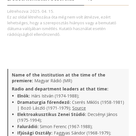
Létrehozva: 2025. 04. 15.
Ez az oldal létrehozása óta még nem volt átnézve, ezért
lehetséges, hogy a szereposztás hiányos vagy a bemutató
dátuma valójában ismétlés. Kutatói használat esetén
rádióújságból ellenőrizendő.
Name of the institution at the time of the
premiere:
Magyar Rádió (MR)
Radio and department leaders at that time:
Elnök:
Hárs István (1974-1988);
Dramaturgia főrendező:
Cserés Miklós (1958-1981)
| Bozó László (1971-1979);
Source
Elektroakusztikus Zenei Stúdió:
Decsényi János
(1975-1994);
Falurádió:
Simon Ferenc (1967-1988);
Ifjúsági Osztály:
Faggyas Sándor (1968-1979);