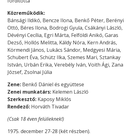
fordította
Közreműködik:
Bánsági Ildikó, Bencze Ilona, Benkő Péter, Berényi
Ottó, Béres Ilona, Bodrogi Gyula, Csákányi László,
Dévényi Cecília, Egri Márta, Felföldi Anikó, Garas
Dezső, Hollós Melitta, Káldy Nóra, Kern András,
Körmendi János, Lukács Sándor, Medgyesi Mária,
Schubert Éva, Schütz Ilka, Szemes Mari, Sztankay
István, Urbán Erika, Verebély Iván, Voith Ági, Zana
József, Zsolnai Júlia
Zene:
Benkő Dániel és együttese
Zenei munkatárs:
Kelemen László
Szerkesztő:
Kaposy Miklós
Rendező:
Horváth Tivadar
(Csak 18 éven felülieknek!)
1975. december 27-28 (két részben).