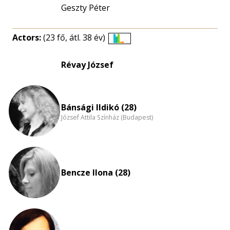
Geszty Péter
Actors:
(23 fő, átl. 38 év)
Életkori
eloszlás
Révay József
nagyítása
Bánsági Ildikó (28)
József Attila Színház (Budapest)
Bencze Ilona (28)