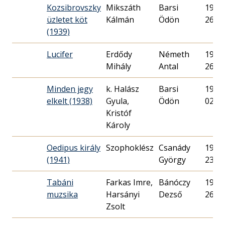
Kozsibrovszky
Mikszáth
Barsi
1939.
üzletet köt
Kálmán
Ödön
26.
(1939)
Lucifer
Erdődy
Németh
1936.
Mihály
Antal
26.
Minden jegy
k. Halász
Barsi
1938.
elkelt (1938)
Gyula,
Ödön
02.
Kristóf
Károly
Oedipus király
Szophoklész
Csanády
1941.
(1941)
György
23.
Tabáni
Farkas Imre,
Bánóczy
1937.
muzsika
Harsányi
Dezső
26.
Zsolt