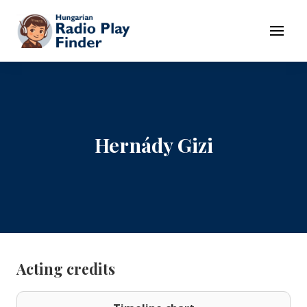
To navigation
To contents
Menu
Hernády Gizi
Acting credits