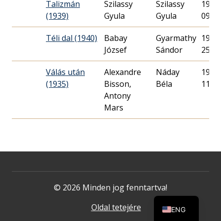
Talizmán
Szilassy
Szilassy
1939.
(1939)
Gyula
Gyula
09.
Téli dal (1940)
Babay
Gyarmathy
1940.
József
Sándor
25.
Válás után
Alexandre
Náday
1935.
(1935)
Bisson,
Béla
11.
Antony
Mars
© 2026 Minden jog fenntartva!
Oldal tetejére
ENG