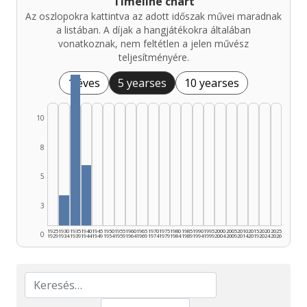
Timeline chart
Az oszlopokra kattintva az adott időszak művei maradnak
a listában. A díjak a hangjátékokra általában
vonatkoznak, nem feltétlen a jelen művész
teljesítményére.
1 éves
5 yearses
10 yearses
10
8
5
3
1925
1930
1935
1940
1945
1950
1955
1960
1965
1970
1975
1980
1985
1990
1995
2000
2005
2010
2015
2020
2025
0
1929
1934
1939
1944
1949
1954
1959
1964
1969
1974
1979
1984
1989
1994
1999
2004
2009
2014
2019
2024
2026