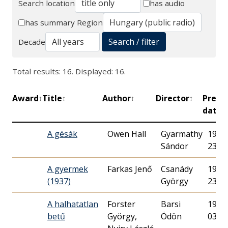
Search location
has audio
Search
has summary
Region
Search / filter
Decade
Total results: 16. Displayed: 16.
Award
Title
Author
Director
Premi
↕
↕
↕
↕
date
A gésák
Owen Hall
Gyarmathy
1938.
Sándor
23.
A gyermek
Farkas Jenő
Csanády
1937.
(1937)
György
23.
A halhatatlan
Forster
Barsi
1940.
betű
György,
Ödön
03.