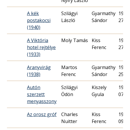
Nyiry László
A kék
Szilágyi
Gyarmathy
1940.
postakocsi
László
Sándor
27.
(1940)
A Viktória
Moly Tamás
Kiss
1933.
hotel rejtélye
Ferenc
27.
(1933)
Aranyvirág
Martos
Gyarmathy
1938.
(1938)
Ferenc
Sándor
25.
Autón
Szilágyi
Kiszely
1938.
szerzett
Ödön
Gyula
07.
menyasszony
Az orosz gróf
Charles
Kiss
1934.
Nuitter
Ferenc
09.