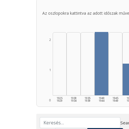
Az oszlopokra kattintva az adott időszak műve
2
1
1925
1930
1935
1940
1945
1
0
1929
1934
1939
1944
1949
1
Sear