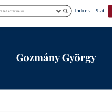
Indices
Stat
Gozmány György