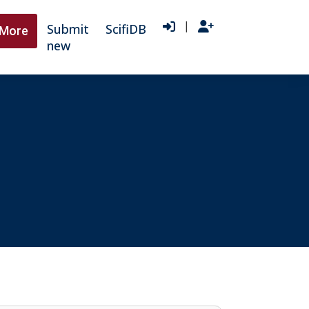
|
Submit
ScifiDB
More
new