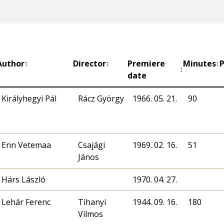
Author
Director
Premiere
Minutes
P
↕
↕
↕
↕
date
Királyhegyi Pál
Rácz György
1966. 05. 21.
90
Enn Vetemaa
Csajági
1969. 02. 16.
51
János
Hárs László
1970. 04. 27.
Lehár Ferenc
Tihanyi
1944. 09. 16.
180
Vilmos