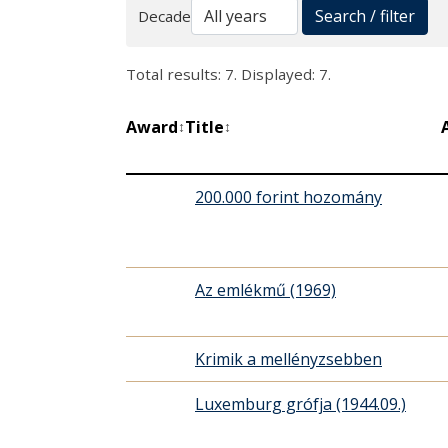
Search
Search / filter
Decade
Total results: 7. Displayed: 7.
Award
Title
↕
↕
200.000 forint hozomány
Az emlékmű (1969)
Krimik a mellényzsebben
Luxemburg grófja (1944.09.)