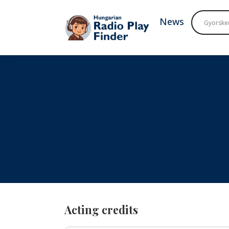
To navigation
To contents
News
Acting credits