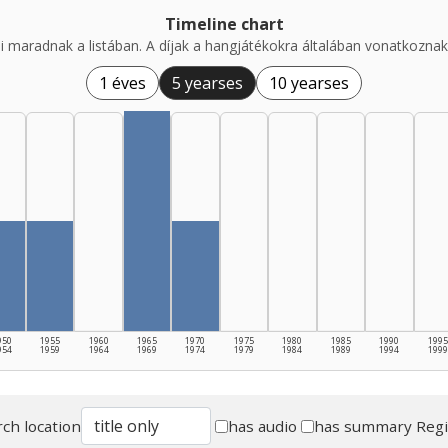
Timeline chart
i maradnak a listában. A díjak a hangjátékokra általában vonatkoznak,
1 éves
5 yearses
10 yearses
950
1955
1960
1965
1970
1975
1980
1985
1990
1995
954
1959
1964
1969
1974
1979
1984
1989
1994
1999
ch location
has audio
has summary
Reg