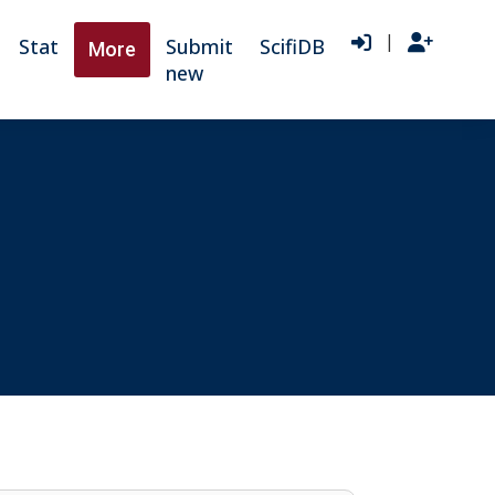
|
Stat
Submit
ScifiDB
More
new