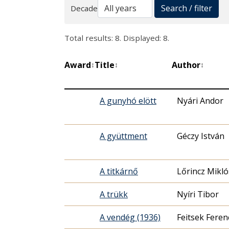
Search
Search / filter
Decade
Total results: 8. Displayed: 8.
Award
Title
Author
↕
↕
↕
A gunyhó elött
Nyári Andor
A gyüttment
Géczy István
A titkárnő
Lőrincz Mikló
A trükk
Nyíri Tibor
A vendég (1936)
Feitsek Feren