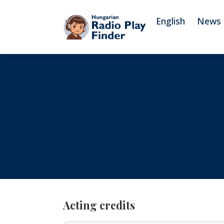
To navigation
To contents
English
News
Acting credits