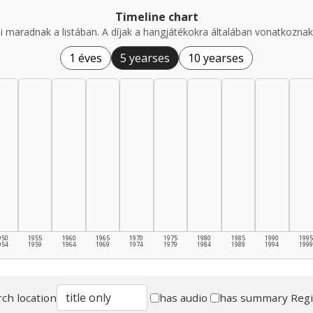
Timeline chart
i maradnak a listában. A díjak a hangjátékokra általában vonatkoznak,
1 éves
5 yearses
10 yearses
950
1955
1960
1965
1970
1975
1980
1985
1990
1995
954
1959
1964
1969
1974
1979
1984
1989
1994
1999
ch location
has audio
has summary
Reg