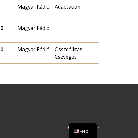
Magyar Rádió
Adaptation
20
Magyar Rádió
10
Magyar Rádió
Összeállítás
Csevegés
Oldal tetejére
ENG