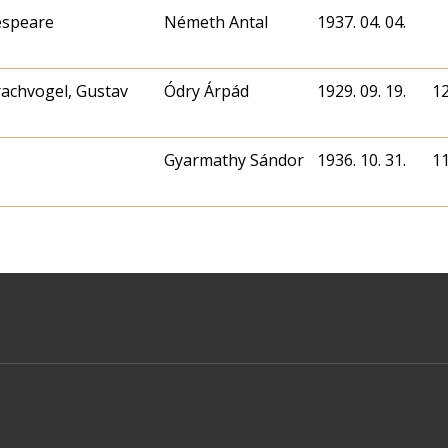
espeare
Németh Antal
1937. 04. 04.
rachvogel, Gustav
Ódry Árpád
1929. 09. 19.
1
Gyarmathy Sándor
1936. 10. 31.
1