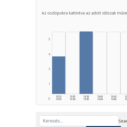
Az oszlopokra kattintva az adott időszak műve
5
4
3
1
1925
1930
1935
1940
1945
1
0
1929
1934
1939
1944
1949
1
Sear