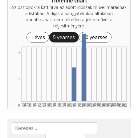
Timeline chart
Az oszlopokra kattintva az adott időszak művei maradnak
a listában. A díjak a hangjátékokra általában
vonatkoznak, nem feltétlen a jelen művész
teljesítményére.
1 éves
5 yearses
10 yearses
2
1
1925
1930
1935
1940
1945
1950
1955
1960
1965
1970
1975
1980
1985
1990
1995
2000
2005
2010
2015
2020
2025
0
1929
1934
1939
1944
1949
1954
1959
1964
1969
1974
1979
1984
1989
1994
1999
2004
2009
2014
2019
2024
2026