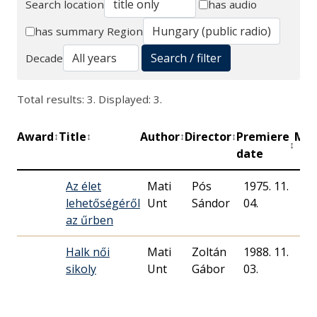
Search location
has audio
Search
has summary
Region
Search / filter
Decade
Total results: 3. Displayed: 3.
Award
Title
Author
Director
Premiere
Min
↕
↕
↕
↕
↕
date
Az élet
Mati
Pós
1975. 11.
lehetőségéről
Unt
Sándor
04.
az űrben
Halk női
Mati
Zoltán
1988. 11.
58
sikoly
Unt
Gábor
03.