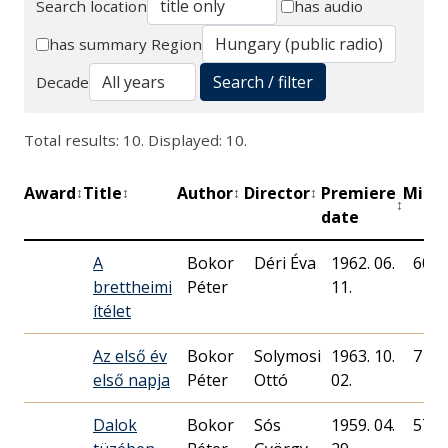
Search location
has audio
Search
has summary
Region
Search / filter
Decade
Total results: 10. Displayed: 10.
Award
Title
Author
Director
Premiere
Minu
↕
↕
↕
↕
↕
date
A
Bokor
Déri Éva
1962. 06.
60
brettheimi
Péter
11.
ítélet
Az első év
Bokor
Solymosi
1963. 10.
71
első napja
Péter
Ottó
02.
Dalok
Bokor
Sós
1959. 04.
57