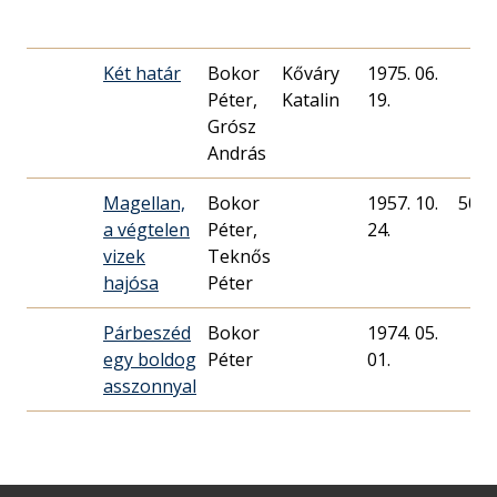
Két határ
Bokor
Kőváry
1975. 06.
Péter,
Katalin
19.
Grósz
András
Magellan,
Bokor
1957. 10.
50
a végtelen
Péter,
24.
vizek
Teknős
hajósa
Péter
Párbeszéd
Bokor
1974. 05.
egy boldog
Péter
01.
asszonnyal