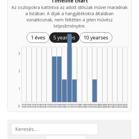
Timeline chart
Az oszlopokra kattintva az adott időszak művei maradnak
a listában. A díjak a hangjátékokra általában
vonatkoznak, nem feltétlen a jelen művész
teljesítményére.
1 éves
5 yearses
10 yearses
3
2
1
1925
1930
1935
1940
1945
1950
1955
1960
1965
1970
1975
1980
1985
1990
1995
2000
2005
2010
2015
2020
2025
0
1929
1934
1939
1944
1949
1954
1959
1964
1969
1974
1979
1984
1989
1994
1999
2004
2009
2014
2019
2024
2026