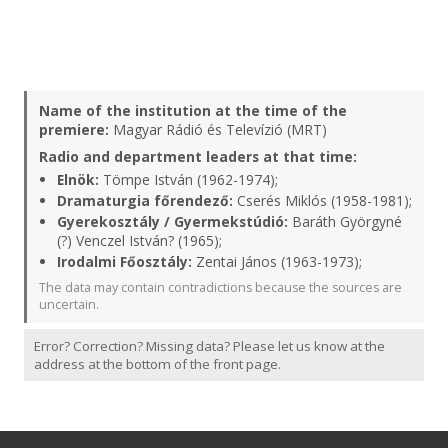
Name of the institution at the time of the
premiere:
Magyar Rádió és Televízió (MRT)
Radio and department leaders at that time:
Elnök:
Tömpe István (1962-1974);
Dramaturgia főrendező:
Cserés Miklós (1958-1981);
Gyerekosztály / Gyermekstúdió:
Baráth Györgyné
(?) Venczel István? (1965);
Irodalmi Főosztály:
Zentai János (1963-1973);
The data may contain contradictions because the sources are
uncertain.
Error? Correction? Missing data? Please let us know at the
address at the bottom of the front page.