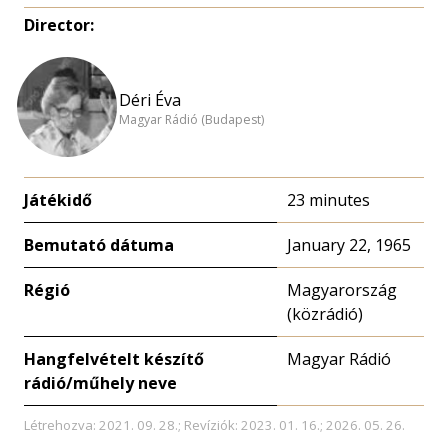
Director:
Déri Éva
Magyar Rádió (Budapest)
Játékidő
23 minutes
Bemutató dátuma
January 22, 1965
Régió
Magyarország
(közrádió)
Hangfelvételt készítő
Magyar Rádió
rádió/műhely neve
Létrehozva: 2021. 09. 28.; Revíziók: 2023. 01. 16.; 2026. 05. 26.