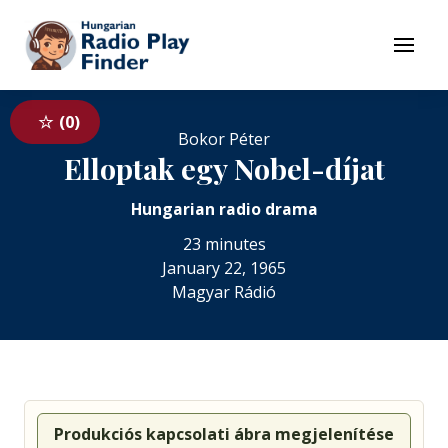
To navigation
To contents
Menu
0
Bokor Péter
Elloptak egy Nobel-díjat
Hungarian radio drama
23 minutes
January 22, 1965
Magyar Rádió
Produkciós kapcsolati ábra megjelenítése