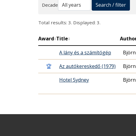
Search
Search / filter
Decade
Total results: 3. Displayed: 3.
Award
Title
Autho
↕
↕
A lány és a számítógép
Björ
🏆
Az autókereskedő (1979)
Björ
Hotel Sydney
Björ