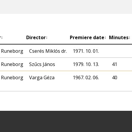
r
Director
Premiere date
Minutes
↕
↕
↕
↕
n Runeborg
Cserés Miklós dr.
1971. 10. 01.
n Runeborg
Szűcs János
1979. 10. 13.
41
n Runeborg
Varga Géza
1967. 02. 06.
40