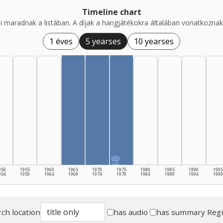
Timeline chart
i maradnak a listában. A díjak a hangjátékokra általában vonatkoznak,
1 éves
5 yearses
10 yearses
🏆
950
1955
1960
1965
1970
1975
1980
1985
1990
1995
954
1959
1964
1969
1974
1979
1984
1989
1994
1999
ch location
has audio
has summary
Reg