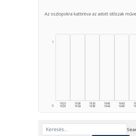
Az oszlopokra kattintva az adott időszak műve
1
1925
1930
1935
1940
1945
1
0
1929
1934
1939
1944
1949
1
Sear