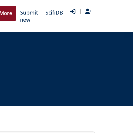
|
Submit
ScifiDB
More
new