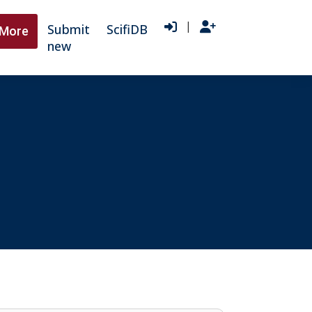
|
Submit
ScifiDB
More
new