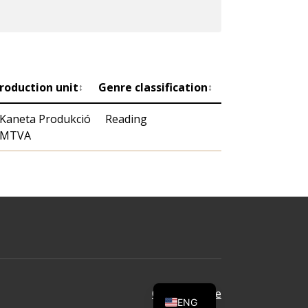
roduction unit
Genre classification
↕
↕
Kaneta Produkció
Reading
MTVA
Oldal tetejére
ENG