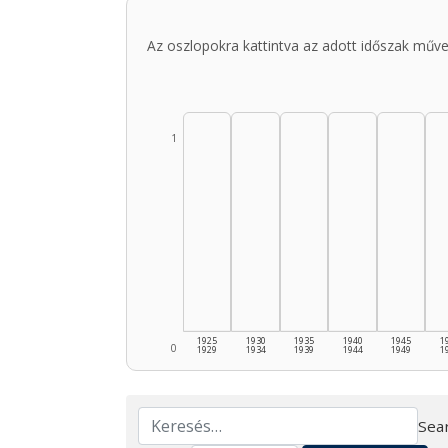
Az oszlopokra kattintva az adott időszak műve
1
1925
1930
1935
1940
1945
1
0
1929
1934
1939
1944
1949
1
Sear