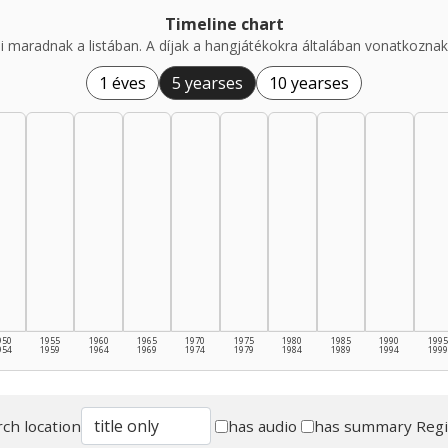
Timeline chart
i maradnak a listában. A díjak a hangjátékokra általában vonatkoznak,
1 éves
5 yearses
10 yearses
950
1955
1960
1965
1970
1975
1980
1985
1990
1995
954
1959
1964
1969
1974
1979
1984
1989
1994
1999
ch location
has audio
has summary
Reg