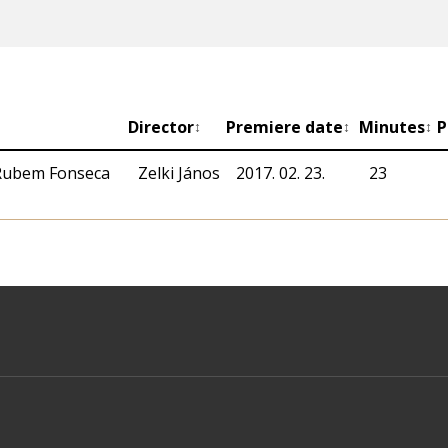
Director
Premiere date
Minutes
P
↕
↕
↕
 Rubem Fonseca
Zelki János
2017. 02. 23.
23