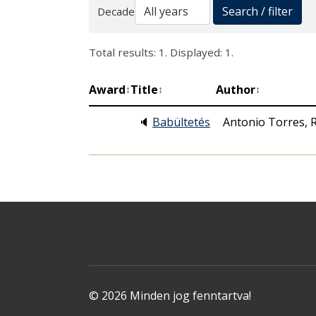
Search
Search / filter
Decade
Total results: 1. Displayed: 1.
Award
Title
Author
↕
↕
↕
🔈
Babültetés
Antonio Torres,
© 2026 Minden jog fenntartva!