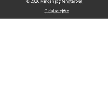
© 2026 Minden jog fenntartva!
Oldal tetejére