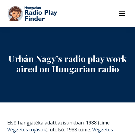
To navigation
To contents
Menu
Urbán Nagy’s radio play work
aired on Hungarian radio
Első hangjátéka adatbázisunkban: 1988 (címe:
Végzetes tojások
); utolsó: 1988 (címe:
Végzetes