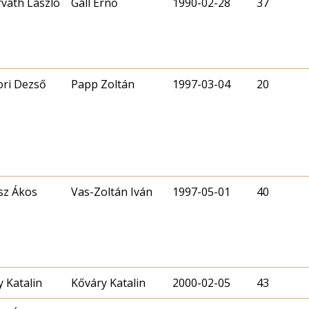
rváth László
Gáll Ernő
1990-02-28
37
ri Dezső
Papp Zoltán
1997-03-04
20
sz Ákos
Vas-Zoltán Iván
1997-05-01
40
 Katalin
Kőváry Katalin
2000-02-05
43