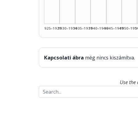
1925–1929
1930–1934
1935–1939
1940–1944
1945–1949
1950–195
1
Kapcsolati ábra
még nincs kiszámítva.
Use the 