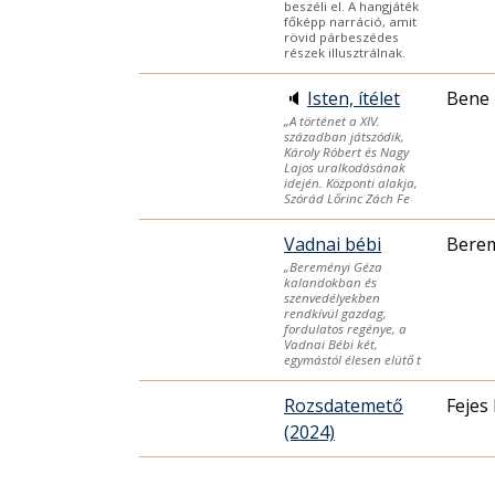
beszéli el. A hangjáték
főképp narráció, amit
rövid párbeszédes
részek illusztrálnak.
🔈
Isten, ítélet
Bene 
„A történet a XIV.
században játszódik,
Károly Róbert és Nagy
Lajos uralkodásának
idején. Központi alakja,
Szórád Lőrinc Zách Fe
Vadnai bébi
Berem
„Bereményi Géza
kalandokban és
szenvedélyekben
rendkívül gazdag,
fordulatos regénye, a
Vadnai Bébi két,
egymástól élesen elütő t
Rozsdatemető
Fejes
(2024)