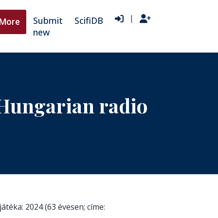
|
Submit
ScifiDB
More
new
n Hungarian radio
átéka: 2024 (63 évesen; címe: