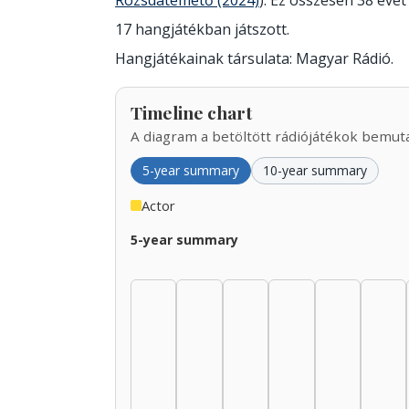
Rozsdatemető (2024)
). Ez összesen 38 évet 
17 hangjátékban játszott.
Hangjátékainak társulata: Magyar Rádió.
Timeline chart
A diagram a betöltött rádiójátékok bemutat
5-year summary
10-year summary
Actor
5-year summary