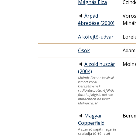
Mágnás Elza
Czind
🔈
Árpád
Vörö
ébredése (2000)
Mihál
A kőfejtő-udvar
Lorel
Ősök
Adam 
🔈
A zöld huszár
Molná
(2004)
Molnár Ferenc kevéssé
ismert korai
kisregényének
rádióváltozata. A főhős
fiatal újságíró, aki sok
mindenben hasonlít
Molnárra. N
🔈
Magyar
Berem
Copperfield
A szerző saját maga és
családja történetét