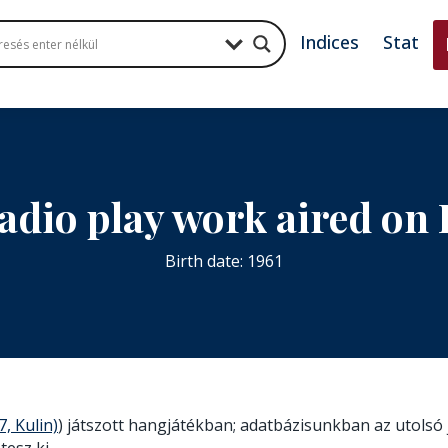
Indices
Stat
radio play work aired o
Birth date: 1961
7, Kulin)
) játszott hangjátékban; adatbázisunkban az utolsó j