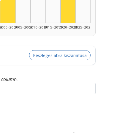
: 4
Actor, 2020–2024: 4
or, 1995–1999: 2
90–1994: 1
99
2000–2004
2005–2009
2010–2014
2015–2019
2020–2024
2025–2026
Részleges ábra kiszámítása
y column.