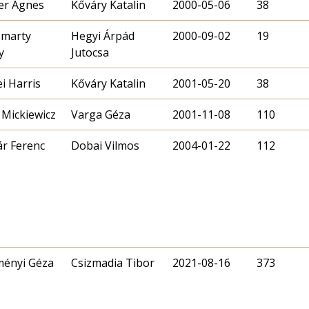
er Ágnes
Kőváry Katalin
2000-05-06
38
smarty
Hegyi Árpád
2000-09-02
19
y
Jutocsa
ei Harris
Kőváry Katalin
2001-05-20
38
Mickiewicz
Varga Géza
2001-11-08
110
r Ferenc
Dobai Vilmos
2004-01-22
112
ényi Géza
Csizmadia Tibor
2021-08-16
373