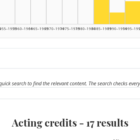
Actor, 1985–1989
Act
Actor, 19
4
955–1959
1960–1964
1965–1969
1970–1974
1975–1979
1980–1984
1985–1989
1990–1994
1995–19
quick search to find the relevant content. The search checks ever
Acting credits -
17
results