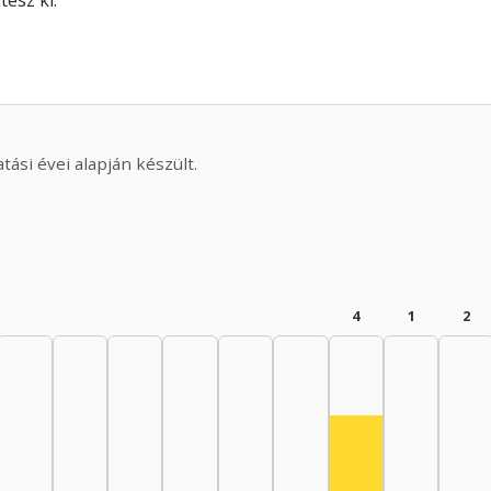
tesz ki.
ási évei alapján készült.
4
1
2