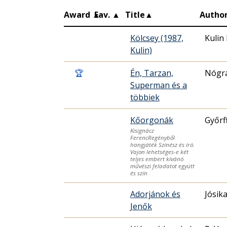
Award
▲
Fav.
▲
Title
▲
Autho
Kölcsey (1987,
Kulin
Kulin)
🏆
Én, Tarzan,
Nógrá
Superman és a
többiek
Kőorgonák
Győrf
Kisignácz
FerencRegényből
hangjáték Színész és író.
Vajon lehetséges-e két
teljes embert kívánó
művészi feladatot együtt
és szín
Adorjánok és
Jósik
Jenők