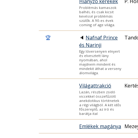
Hiányzó kerekek
P. Ho
Problémás kamaszok
balhéi, és csak kicsit
kevéssé problémás
szülők. A 90-es évek
coming of age világa.
🏆
🔈
Nafnaf Prince
Tando
és Narinji
Egy lóversenyen elnyert
és elvesztett lány
nyomában, ahol
majdnem mindent és
mindekit áthat a verseny
álomvilága.
Világattrakció
Kerté
Lazán, részben zsidó
viccekkel összefűzött
anekdotikus történetek
a régi világból. A két idős
főszereplő, az író és
barátja ital
Emlékek magánya
Mezey