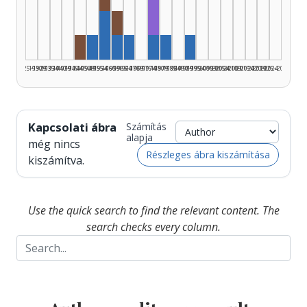
Radio adapter, 1960–1964: 1
Author, 1955–1959: 2
Radio adapter, 1945–1949: 1
Author, 1950–1954: 1
Author, 1960–1964: 1
Author, 1965–1969: 1
Author, 1975–1979: 1
Author, 1980–1984: 1
Author, 1990–1994: 1
1925–1929
1930–1934
1935–1939
1940–1944
1945–1949
1950–1954
1955–1959
1960–1964
1965–1969
1970–1974
1975–1979
1980–1984
1985–1989
1990–1994
1995–1999
2000–2004
2005–2009
2010–2014
2015–2019
2020–2024
2025–2026
Kapcsolati ábra
Számítás
alapja
még nincs
Részleges ábra kiszámítása
kiszámítva.
Use the quick search to find the relevant content. The
search checks every column.