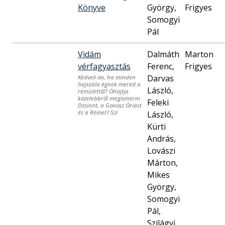
Könyve
György,
Frigyes
Somogyi
Pál
Vidám
Dalmáth
Marton
vérfagyasztás
Ferenc,
Frigyes
Darvas
Kedveli ön, ha minden
hajszála égnek mered a
László,
rémülettől? Óhajtja
közelebbről megismerni
Feleki
Dzsinnt, a Gonosz Óriást
és a Rémet? Szí
László,
Kürti
András,
Lovászi
Márton,
Mikes
György,
Somogyi
Pál,
Szilágyi