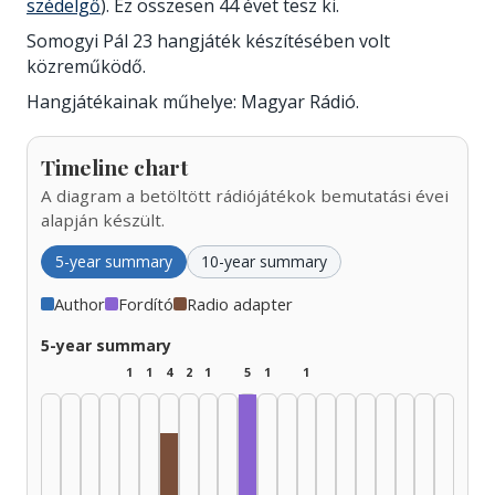
szédelgő
). Ez összesen 44 évet tesz ki.
Somogyi Pál 23 hangjáték készítésében volt
közreműködő.
Hangjátékainak műhelye: Magyar Rádió.
Timeline chart
A diagram a betöltött rádiójátékok bemutatási évei
alapján készült.
5-year summary
10-year summary
Author
Fordító
Radio adapter
5-year summary
1
1
4
2
1
5
1
1
Fordító, 1975–1979: 4
Radio adapter, 1955–1959: 2