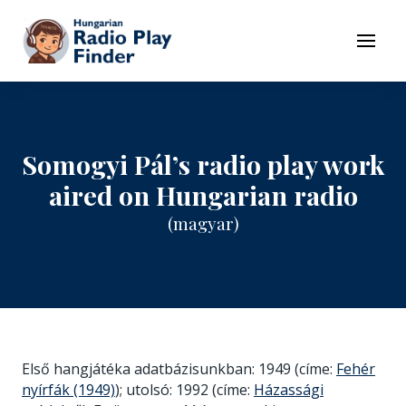
To navigation
To contents
Menu
Somogyi Pál’s radio play work
aired on Hungarian radio
(magyar)
Első hangjátéka adatbázisunkban: 1949 (címe:
Fehér
nyírfák (1949)
); utolsó: 1992 (címe:
Házassági