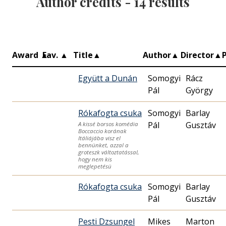
Author credits -
14
results
Award
▲
Fav.
▲
Title
▲
Author
▲
Director
▲
Együtt a Dunán
Somogyi
Rácz
Pál
György
Rókafogta csuka
Somogyi
Barlay
Pál
Gusztáv
A kissé borsos komédia
Boccaccio korának
Itáliájába visz el
bennünket, azzal a
groteszk változtatással,
hogy nem kis
meglepetésü
Rókafogta csuka
Somogyi
Barlay
Pál
Gusztáv
Pesti Dzsungel
Mikes
Marton