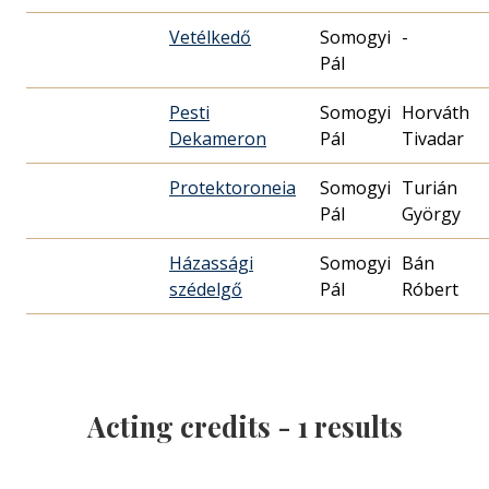
Vetélkedő
Somogyi
-
Pál
Pesti
Somogyi
Horváth
Dekameron
Pál
Tivadar
Protektoroneia
Somogyi
Turián
Pál
György
Házassági
Somogyi
Bán
szédelgő
Pál
Róbert
Acting credits -
1
results