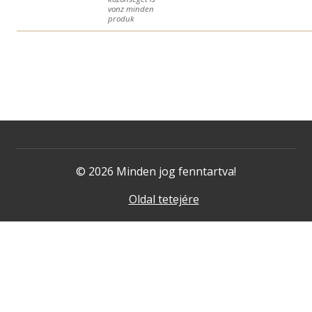
vonz minden
produk
© 2026 Minden jog fenntartva!
Oldal tetejére