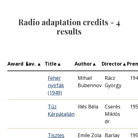
Radio adaptation credits -
4
results
Award
▲
Fav.
▲
Title
▲
Author
▲
Director
▲
Pre
Fehér
Mihail
Rácz
194
nyírfák
Bubennov
György
(1949)
Tűz
Illés Béla
Cserés
195
Kárpátalján
Miklós
dr.
Tisztes
Emile Zola
Barlay
195