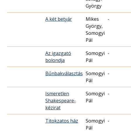
György
A két betyár
Mikes
-
György,
Somogyi
Pál
Az igazgató
Somogyi
-
bolondja
Pál
Bűnbakválasztás
Somogyi
-
Pál
Ismeretlen
Somogyi
-
Shakespeare-
Pál
kézirat
Titokzatos ház
Somogyi
-
Pál