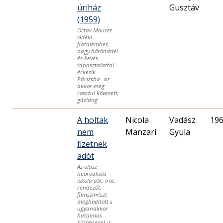
úriház
Gusztáv
(1959)
Octav Mouret
vidéki
fiatalember,
nagy bőrönddel
és kevés
tapasztalattal
érkezik
Párizsba- az
akkor még
rosszul kövezett,
gázláng
A holtak
Nicola
Vadász
196
nem
Manzari
Gyula
fizetnek
adót
Az olasz
neorealista
iskola s0k. írót,
rendezőt,
filmszínészt
meghódított s
ugyanakkor
hatalmas
közönséget is