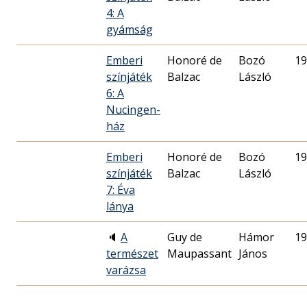
4: A
gyámság
Emberi
Honoré de
Bozó
19
színjáték
Balzac
László
6: A
Nucingen-
ház
Emberi
Honoré de
Bozó
19
színjáték
Balzac
László
7: Éva
lánya
🔈
A
Guy de
Hámor
19
természet
Maupassant
János
varázsa