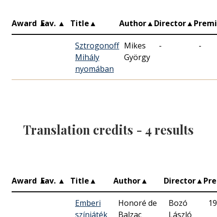
Award
▲
Fav.
▲
Title
▲
Author
▲
Director
▲
Prem
Sztrogonoff
Mikes
-
-
Mihály
György
nyomában
Translation credits -
4
results
Award
▲
Fav.
▲
Title
▲
Author
▲
Director
▲
Pr
Emberi
Honoré de
Bozó
19
színjáték
Balzac
László