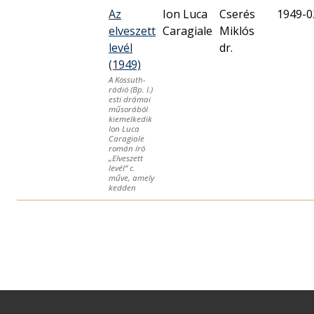
Az
Ion Luca
Cserés
1949-0
elveszett
Caragiale
Miklós
levél
dr.
(1949)
A Kossuth-
rádió (Bp. I.)
esti drámai
műsorából
kiemelkedik
Ion Luca
Caragiale
román író
„Elveszett
levél” c.
műve, amely
kedden