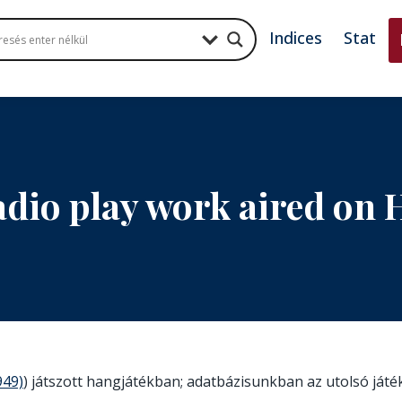
Indices
Stat
adio play work aired on
949)
) játszott hangjátékban; adatbázisunkban az utolsó játé