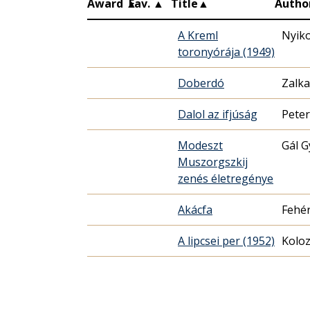
Award
▲
Fav.
▲
Title
▲
Autho
A Kreml
Nyiko
toronyórája (1949)
Doberdó
Zalk
Dalol az ifjúság
Peter
Modeszt
Gál 
Muszorgszkij
zenés életregénye
Akácfa
Fehér
A lipcsei per (1952)
Koloz