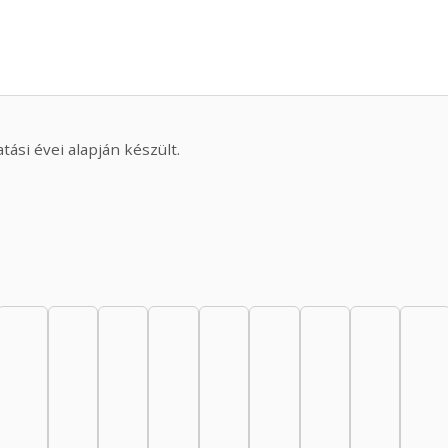
ási évei alapján készült.
or, 1950–1954: 4