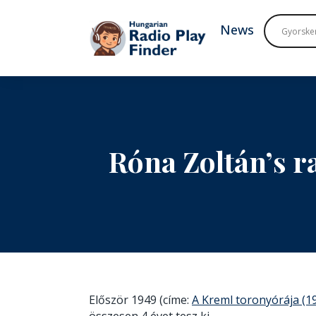
To navigation
To contents
News
Róna Zoltán’s r
Először 1949 (címe:
A Kreml toronyórája (1