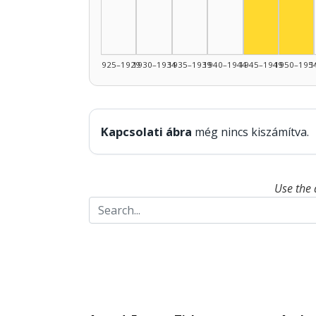
Actor, 194
1925–1929
1930–1934
1935–1939
1940–1944
1945–1949
1950–195
1
Kapcsolati ábra
még nincs kiszámítva.
Use the 