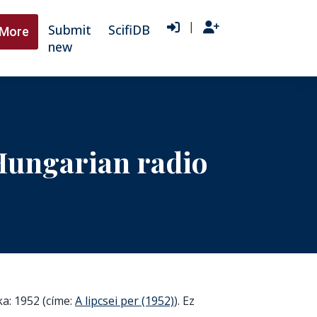
|
Submit
ScifiDB
More
new
 Hungarian radio
ka: 1952 (címe:
A lipcsei per (1952)
). Ez