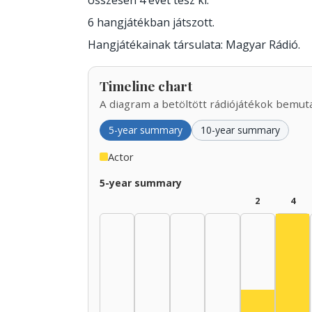
összesen 4 évet tesz ki.
6 hangjátékban játszott.
Hangjátékainak társulata: Magyar Rádió.
Timeline chart
A diagram a betöltött rádiójátékok bemutat
5-year summary
10-year summary
Actor
5-year summary
2
4
Act