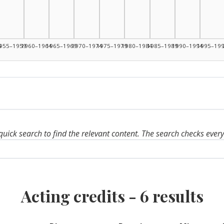
5–1949: 2
4
955–1959
1960–1964
1965–1969
1970–1974
1975–1979
1980–1984
1985–1989
1990–1994
1995–19
quick search to find the relevant content. The search checks ever
Acting credits -
6
results