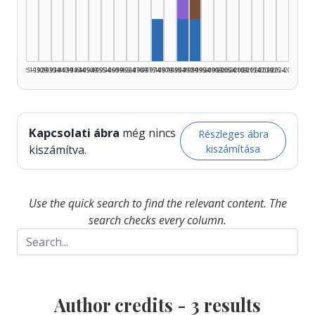
Fordító, 1985–1989: 1
Radio adapter, 1990–19
Author, 1975–1979: 1
Author, 1985–1989: 1
Author, 1990–1994: 1
1925–1929
1930–1934
1935–1939
1940–1944
1945–1949
1950–1954
1955–1959
1960–1964
1965–1969
1970–1974
1975–1979
1980–1984
1985–1989
1990–1994
1995–1999
2000–2004
2005–2009
2010–2014
2015–2019
2020–2024
2025–2026
Kapcsolati ábra
még nincs
Részleges ábra
kiszámítása
kiszámítva.
Use the quick search to find the relevant content. The
search checks every column.
Author credits -
3
results