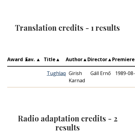
Translation credits -
1
results
Award
▲
Fav.
▲
Title
▲
Author
▲
Director
▲
Premier
Tughlaq
Girish
Gáll Ernő
1989-08
Karnad
Radio adaptation credits -
2
results