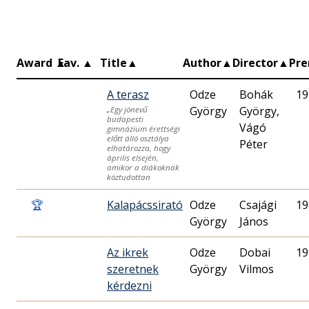
Award
▲
Fav.
▲
Title
▲
Author
▲
Director
▲
Pr
A terasz
Odze
Bohák
19
György
György,
„Egy jónevű
budapesti
Vágó
gimnázium érettségi
előtt álló osztálya
Péter
elhatározza, hogy
április elsején,
amikor a diákoknak
köztudottan
🏆
Kalapácssirató
Odze
Csajági
19
György
János
Az ikrek
Odze
Dobai
19
szeretnek
György
Vilmos
kérdezni