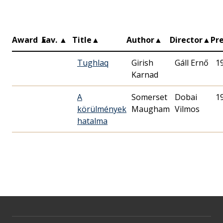
Award
▲
Fav.
▲
Title
▲
Author
▲
Director
▲
Pr
Tughlaq
Girish
Gáll Ernő
1
Karnad
A
Somerset
Dobai
1
körülmények
Maugham
Vilmos
hatalma