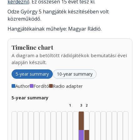
kérdezni
). Ez összesen 15 évet tesz ki.
Odze György 5 hangjáték készítésében volt
közreműködő.
Hangjátékainak műhelye: Magyar Rádió.
Timeline chart
A diagram a betöltött rádiójátékok bemutatási évei
alapján készült.
5-year summary
10-year summary
Author
Fordító
Radio adapter
5-year summary
1
3
2
Radio adapter, 1985–1989