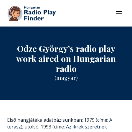
To navigation
To contents
Menu
Odze György’s radio play
work aired on Hungarian
radio
(magyar)
Első hangjátéka adatbázisunkban: 1979 (címe:
A
terasz
); utolsó: 1993 (címe:
Az ikrek szeretnek