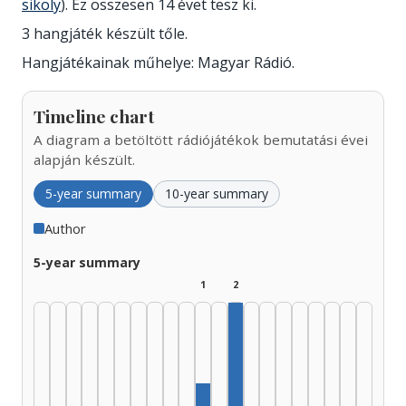
sikoly
). Ez összesen 14 évet tesz ki.
3 hangjáték készült tőle.
Hangjátékainak műhelye: Magyar Rádió.
Timeline chart
A diagram a betöltött rádiójátékok bemutatási évei
alapján készült.
5-year summary
10-year summary
Author
5-year summary
1
2
Author, 1985–1989: 2