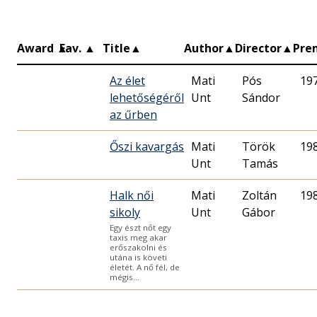
Award
▲
Fav.
▲
Title
▲
Author
▲
Director
▲
Pre
Az élet
Mati
Pós
19
lehetőségéről
Unt
Sándor
az űrben
Őszi kavargás
Mati
Török
19
Unt
Tamás
Halk női
Mati
Zoltán
19
sikoly
Unt
Gábor
Egy észt nőt egy
taxis meg akar
erőszakolni és
utána is követi
életét. A nő fél, de
mégis…