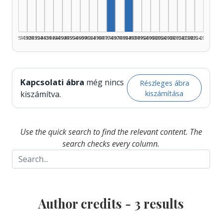
Author, 1975–1979: 1
1925–1929
1930–1934
1935–1939
1940–1944
1945–1949
1950–1954
1955–1959
1960–1964
1965–1969
1970–1974
1975–1979
1980–1984
1985–1989
1990–1994
1995–1999
2000–2004
2005–2009
2010–2014
2015–2019
2020–2024
2025–2026
Kapcsolati ábra
még nincs
Részleges ábra
kiszámítása
kiszámítva.
Use the quick search to find the relevant content. The
search checks every column.
Author credits -
3
results