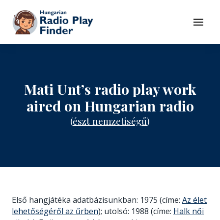
To navigation
To contents
Menu
Mati Unt’s radio play work
aired on Hungarian radio
(
észt nemzetiségű
)
Első hangjátéka adatbázisunkban: 1975 (címe:
Az élet
lehetőségéről az űrben
); utolsó: 1988 (címe:
Halk női