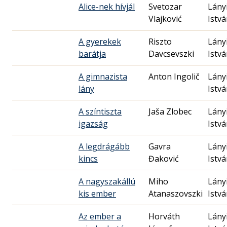
Alice-nek hívjál
Svetozar
Lány
Vlajković
Istv
A gyerekek
Riszto
Lány
barátja
Davcsevszki
Istv
A gimnazista
Anton Ingolič
Lány
lány
Istv
A színtiszta
Jaša Zlobec
Lány
igazság
Istv
A legdrágább
Gavra
Lány
kincs
Đaković
Istv
A nagyszakállú
Miho
Lány
kis ember
Atanaszovszki
Istv
Az ember a
Horváth
Lány