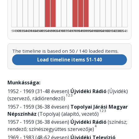
Director, 1960–1964: 12
Director, 1980–1984: 11
Director, 1955–1959: 10
Director, 1985–1989: 9
Director, 1990–1994: 8
1925–1929
1930–1934
1935–1939
1940–1944
1945–1949
1950–1954
1955–1959
1960–1964
1965–1969
1970–1974
1975–1979
1980–1984
1985–1989
1990–1994
1995–1999
2000–2004
2005–2009
2010–2014
2015–2019
2020–2024
2025–2026
The timeline is based on 50 / 140 loaded items.
Load timeline items 51-140
Munkássága:
1952 - 1969 (31-48 évesen)
Újvidéki Rádió
(Újvidék)
1
2
3
(szervező, rádiórendező)
1957 - 1959 (36-38 évesen)
Topolyai Járási Magyar
1
2
3
Népszínház
(Topolya) (alapító, vezető)
1957 - 1959 (36-38 évesen)
Újvidéki Rádió
(színész;
4
rendező; színészegyüttes szervezője)
1969 - 1983 (48-62 évesen)
Újvidéki Televízió