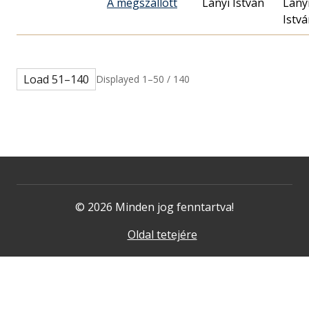
A megszállott
Lányi István
Lány
Istv
Load 51–140
Displayed 1–50 / 140
© 2026 Minden jog fenntartva!
Oldal tetejére