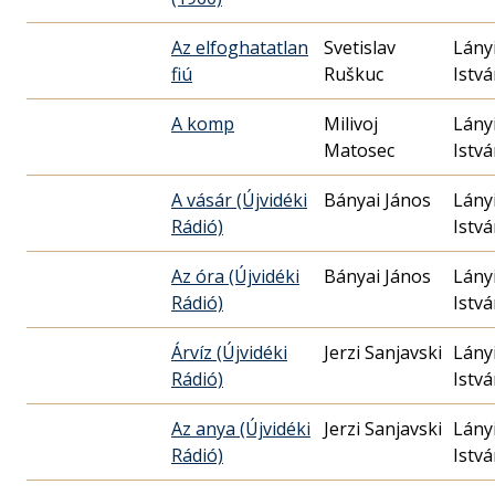
Az elfoghatatlan
Svetislav
Lány
fiú
Ruškuc
Istv
A komp
Milivoj
Lány
Matosec
Istv
A vásár (Újvidéki
Bányai János
Lány
Rádió)
Istv
Az óra (Újvidéki
Bányai János
Lány
Rádió)
Istv
Árvíz (Újvidéki
Jerzi Sanjavski
Lány
Rádió)
Istv
Az anya (Újvidéki
Jerzi Sanjavski
Lány
Rádió)
Istv