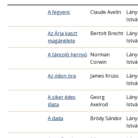
A fegyenc
Claude Avelin
Lány
Istv
Az Árja kaszt
Bertolt Brecht
Lány
magánélete
Istv
A táncoló hernyó
Norman
Lány
Corwin
Istv
Az ódon óra
James Krüss
Lány
Istv
A siker édes
Georg
Lány
illata
Axelrod
Istv
A dada
Bródy Sándor
Lány
Istv