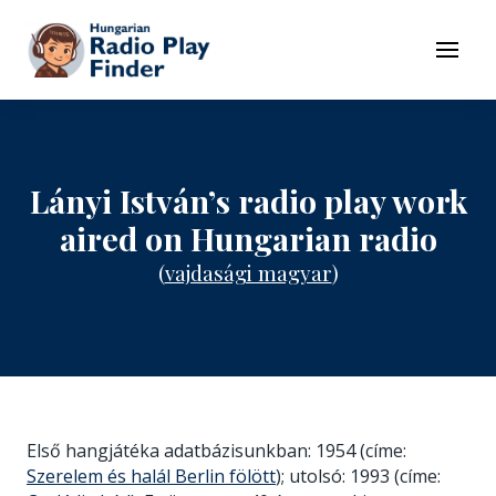
To navigation
To contents
Menu
Lányi István’s radio play work
aired on Hungarian radio
(
vajdasági magyar
)
Első hangjátéka adatbázisunkban: 1954 (címe:
Szerelem és halál Berlin fölött
); utolsó: 1993 (címe: