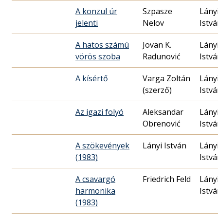
A konzul úr
Szpasze
Lány
jelenti
Nelov
Istv
A hatos számú
Jovan K.
Lány
vörös szoba
Radunović
Istv
A kísértő
Varga Zoltán
Lány
(szerző)
Istv
Az igazi folyó
Aleksandar
Lány
Obrenović
Istv
A szökevények
Lányi István
Lány
(1983)
Istv
A csavargó
Friedrich Feld
Lány
harmonika
Istv
(1983)