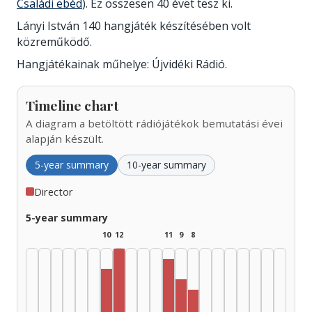
Családi ebéd
). Ez összesen 40 évet tesz ki.
Lányi István 140 hangjáték készítésében volt
közreműködő.
Hangjátékainak műhelye: Újvidéki Rádió.
Timeline chart
A diagram a betöltött rádiójátékok bemutatási évei
alapján készült.
5-year summary
10-year summary
Director
5-year summary
10
12
11
9
8