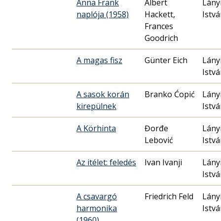
Anna Frank
Albert
Lány
naplója (1958)
Hackett,
Istv
Frances
Goodrich
A magas fisz
Günter Eich
Lány
Istv
A sasok korán
Branko Ćopić
Lány
kirepülnek
Istv
A Körhinta
Đorđe
Lány
Lebović
Istv
Az itélet: feledés
Ivan Ivanji
Lány
Istv
A csavargó
Friedrich Feld
Lány
harmonika
Istv
(1960)