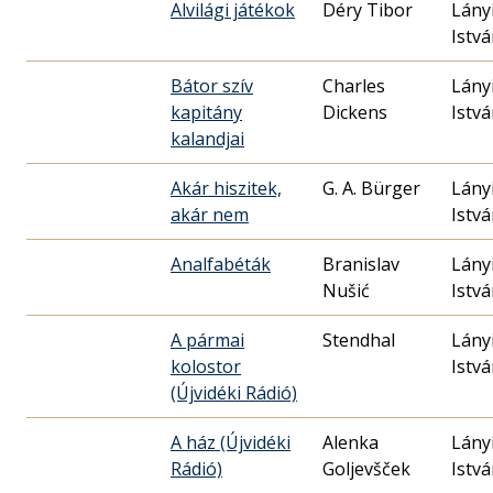
Alvilági játékok
Déry Tibor
Lány
Istv
Bátor szív
Charles
Lány
kapitány
Dickens
Istv
kalandjai
Akár hiszitek,
G. A. Bürger
Lány
akár nem
Istv
Analfabéták
Branislav
Lány
Nušić
Istv
A pármai
Stendhal
Lány
kolostor
Istv
(Újvidéki Rádió)
A ház (Újvidéki
Alenka
Lány
Rádió)
Goljevšček
Istv