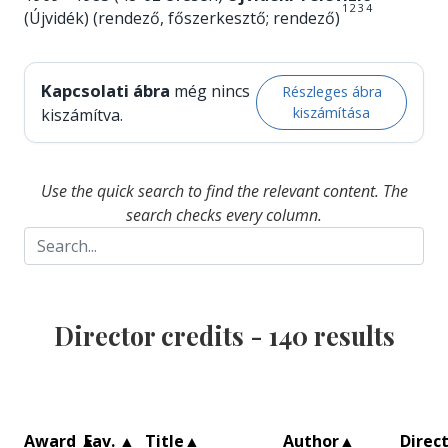
1
2
3
4
(Újvidék) (rendező, főszerkesztő; rendező)
Kapcsolati ábra
még nincs
Részleges ábra
kiszámítása
kiszámítva.
Use the quick search to find the relevant content. The
search checks every column.
Director credits -
140
results
Award
▲
Fav.
▲
Title
▲
Author
▲
Direc