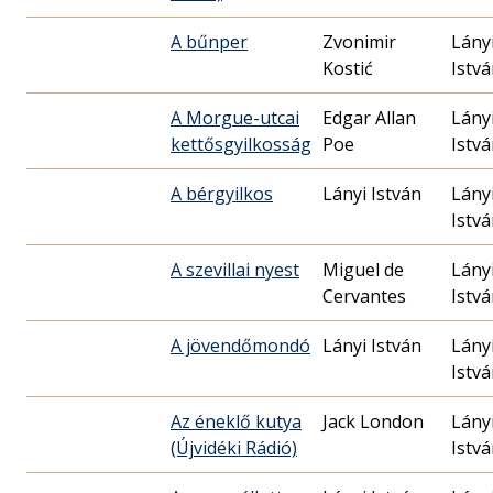
A bűnper
Zvonimir
Lány
Kostić
Istv
A Morgue-utcai
Edgar Allan
Lány
kettősgyilkosság
Poe
Istv
A bérgyilkos
Lányi István
Lány
Istv
A szevillai nyest
Miguel de
Lány
Cervantes
Istv
A jövendőmondó
Lányi István
Lány
Istv
Az éneklő kutya
Jack London
Lány
(Újvidéki Rádió)
Istv