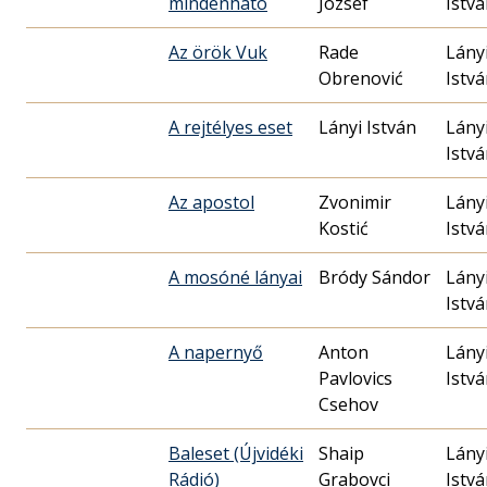
mindenható
József
Istv
Az örök Vuk
Rade
Lány
Obrenović
Istv
A rejtélyes eset
Lányi István
Lány
Istv
Az apostol
Zvonimir
Lány
Kostić
Istv
A mosóné lányai
Bródy Sándor
Lány
Istv
A napernyő
Anton
Lány
Pavlovics
Istv
Csehov
Baleset (Újvidéki
Shaip
Lány
Rádió)
Grabovci
Istv