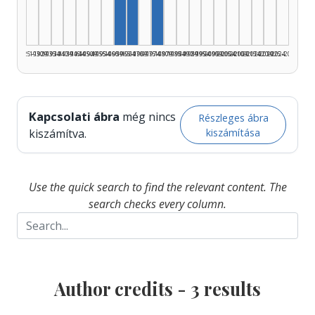
1925–1929
1930–1934
1935–1939
1940–1944
1945–1949
1950–1954
1955–1959
1960–1964
1965–1969
1970–1974
1975–1979
1980–1984
1985–1989
1990–1994
1995–1999
2000–2004
2005–2009
2010–2014
2015–2019
2020–2024
2025–2026
Kapcsolati ábra
még nincs
Részleges ábra
kiszámítása
kiszámítva.
Use the quick search to find the relevant content. The
search checks every column.
Author credits -
3
results