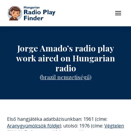
To navigation
To contents
Menu
Jorge Amado’s radio play
work aired on Hungarian
radio
(
brazil nemzetiségű
)
Első hangjátéka adatbázisunkban: 1961 (címe:
Aranygyümölcsök földje
); utolsó: 1976 (címe:
Végtelen