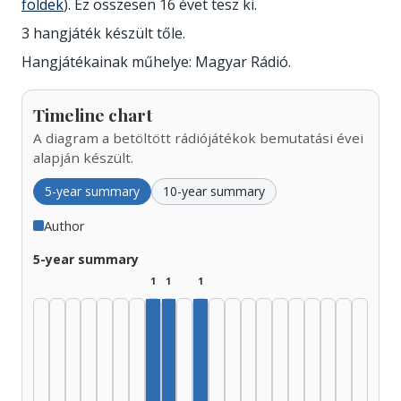
földek
). Ez összesen 16 évet tesz ki.
3 hangjáték készült tőle.
Hangjátékainak műhelye: Magyar Rádió.
Timeline chart
A diagram a betöltött rádiójátékok bemutatási évei
alapján készült.
5-year summary
10-year summary
Author
5-year summary
1
1
1
Author, 1960–1964: 1
Author, 1965–1969: 1
Author, 1975–1979: 1