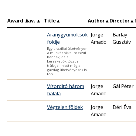
Award
▲
Fav.
▲
Title
▲
Author
▲
Director
▲
Aranygyümölcsök
Jorge
Barlay
földje
Amado
Gusztáv
Egy brazíliai ültetvényen
a munkásokkal rosszul
bánnak, de a
kereskedők tőzsdei
trükkjei miatt még a
gazdag ültetvényesek is
tön
Vízordító három
Jorge
Gál Péter
halála
Amado
Végtelen földek
Jorge
Déri Éva
Amado