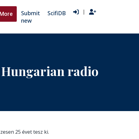
|
Submit
ScifiDB
More
new
n Hungarian radio
szesen 25 évet tesz ki.