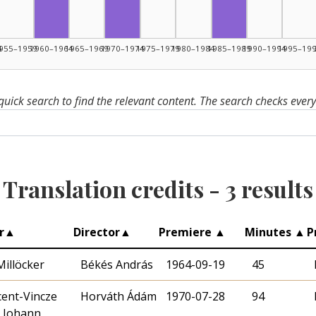
Fordító, 1960–1964: 1
Fordító, 1970–1974: 1
Fordító, 1985–19
4
955–1959
1960–1964
1965–1969
1970–1974
1975–1979
1980–1984
1985–1989
1990–1994
1995–19
quick search to find the relevant content. The search checks ever
Translation credits -
3
results
r
▲
Director
▲
Premiere
▲
Minutes
▲
P
Millöcker
Békés András
1964-09-19
45
cent-Vincze
Horváth Ádám
1970-07-28
94
, Johann