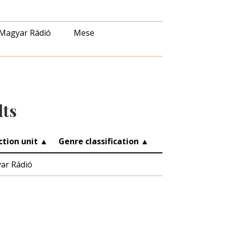
Magyar Rádió
Mese
lts
ction unit
▲
Genre classification
▲
ar Rádió