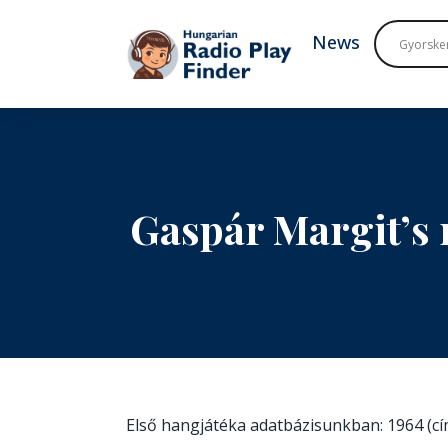
To navigation
To contents
News
Gaspár Margit’s 
Első hangjátéka adatbázisunkban: 1964 (c