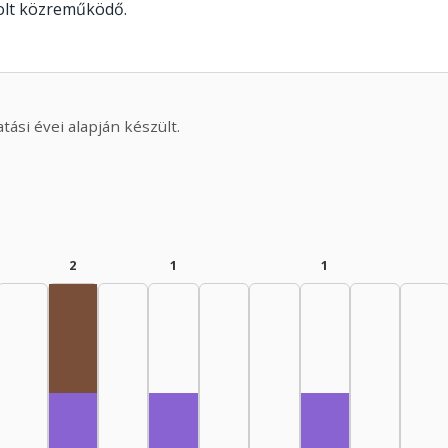
olt közreműködő.
ási évei alapján készült.
2
1
1
Radio adapter, 1960–1964: 1