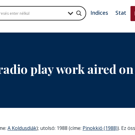
Indices
Stat
radio play work aired o
íme:
A Koldusdiák
); utolsó: 1988 (címe:
Pinokkió (1988)
). Ez ös