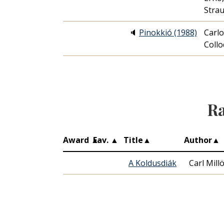
Stra
🔈
Pinokkió (1988)
Carlo
Collo
Ra
Award
▲
Fav.
▲
Title
▲
Author
▲
A Koldusdiák
Carl Mill