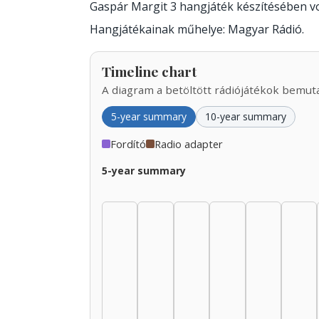
Gaspár Margit 3 hangjáték készítésében v
Hangjátékainak műhelye: Magyar Rádió.
Timeline chart
A diagram a betöltött rádiójátékok bemutat
5-year summary
10-year summary
Fordító
Radio adapter
5-year summary