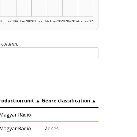
89: 1
99
2000–2004
2005–2009
2010–2014
2015–2019
2020–2024
2025–2026
y column.
roduction unit
▲
Genre classification
▲
Magyar Rádió
Magyar Rádió
Zenés