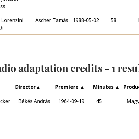
uss
 Lorenzini
Ascher Tamás
1988-05-02
58
di
dio adaptation credits -
1
resu
Director
▲
Premiere
▲
Minutes
▲
Produ
öcker
Békés András
1964-09-19
45
Magy