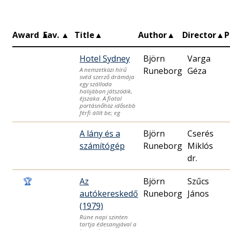
Award
▲
Fav.
▲
Title
▲
Author
▲
Director
▲
P
Hotel Sydney
Björn
Varga
Runeborg
Géza
A nemzetközi hírű
svéd szerző drámája
egy szálloda
halijában játszódik,
éjszaka. A fiatal
portásnőhöz idősebb
férfi állít be; eg
A lány és a
Björn
Cserés
számítógép
Runeborg
Miklós
dr.
🏆
Az
Björn
Szűcs
autókereskedő
Runeborg
János
(1979)
Rüne napi szinten
tartja édesanyjával a