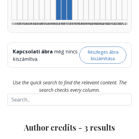
1925–1929
1930–1934
1935–1939
1940–1944
1945–1949
1950–1954
1955–1959
1960–1964
1965–1969
1970–1974
1975–1979
1980–1984
1985–1989
1990–1994
1995–1999
2000–2004
2005–2009
2010–2014
2015–2019
2020–2024
2025–2026
Kapcsolati ábra
még nincs
Részleges ábra
kiszámítása
kiszámítva.
Use the quick search to find the relevant content. The
search checks every column.
Author credits -
3
results