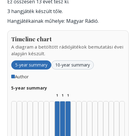
Ez összesen 13 évet tesz ki.
3 hangjáték készült tőle.
Hangjátékainak műhelye: Magyar Rádió.
Timeline chart
A diagram a betöltött rádiójátékok bemutatási évei
alapján készült.
5-year summary
10-year summary
Author
5-year summary
1
1
1
Author, 1965–1969: 1
Author, 1970–1974: 1
Author, 1975–1979: 1