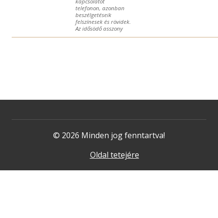
kapcsolatot
telefonon, azonban
beszélgetéseik
felszínesek és rövidek.
Az idősödő asszony
© 2026 Minden jog fenntartva!
Oldal tetejére