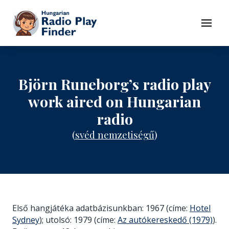
To navigation
To contents
Menu
Björn Runeborg’s radio play
work aired on Hungarian
radio
(
svéd nemzetiségű
)
Első hangjátéka adatbázisunkban: 1967 (címe:
Hotel
Sydney
); utolsó: 1979 (címe:
Az autókereskedő (1979)
).