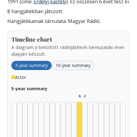
1991 (címe:
Erdélyi kastély
). Ez összesen 6 évet tesz ki.
8 hangjátékban játszott.
Hangjátékainak társulata: Magyar Rádió.
Timeline chart
A diagram a betöltött rádiójátékok bemutatási évei
alapján készült.
5-year summary
10-year summary
Actor
5-year summary
6
2
Actor, 1985–1989: 6