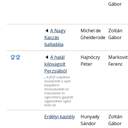
Gábor
🔈
A Nagy
Michel de
Zoltán
Kaszás
Ghelderode
Gábor
balladája
🏆
🏆
🔈
A halál
Hajnóczy
Markovit
kilovagolt
Péter
Ferenc
Perzsiából
„ A férfi szájában
összefutott a nyál,
könyökére
támaszkodott az
íróasztalon és
cigarettára gyújtott.
Ugyanakkor egész
teste lib
Erdélyi kastély
Hunyady
Zoltán
Sándor
Gábor