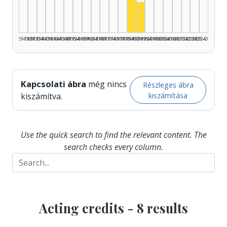
Actor, 1990–1994: 2
1925–1929
1930–1934
1935–1939
1940–1944
1945–1949
1950–1954
1955–1959
1960–1964
1965–1969
1970–1974
1975–1979
1980–1984
1985–1989
1990–1994
1995–1999
2000–2004
2005–2009
2010–2014
2015–2019
2020–2024
2025–2026
Kapcsolati ábra
még nincs
Részleges ábra
kiszámítása
kiszámítva.
Use the quick search to find the relevant content. The
search checks every column.
Acting credits -
8
results