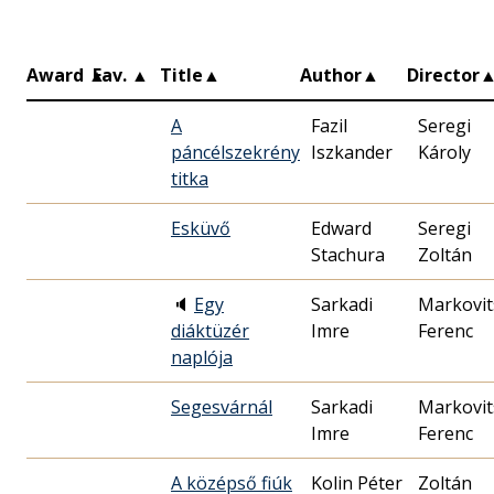
Award
▲
Fav.
▲
Title
▲
Author
▲
Director
A
Fazil
Seregi
páncélszekrény
Iszkander
Károly
titka
Esküvő
Edward
Seregi
Stachura
Zoltán
🔈
Egy
Sarkadi
Markovit
diáktüzér
Imre
Ferenc
naplója
Segesvárnál
Sarkadi
Markovit
Imre
Ferenc
A középső fiúk
Kolin Péter
Zoltán