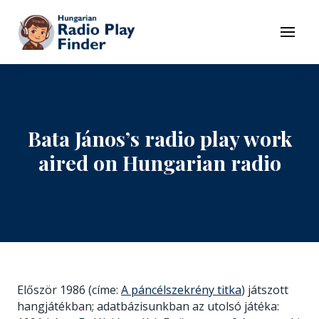
To navigation
To contents
Menu
Bata János’s radio play work
aired on Hungarian radio
Először 1986 (címe:
A páncélszekrény titka
) játszott
hangjátékban; adatbázisunkban az utolsó játéka: