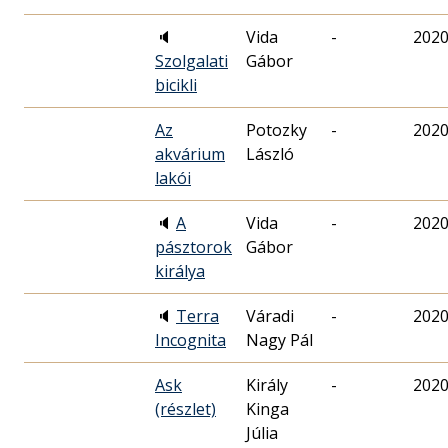
🔈
Vida
-
2020
Szolgalati
Gábor
bicikli
Az
Potozky
-
2020
akvárium
László
lakói
🔈
A
Vida
-
2020
pásztorok
Gábor
királya
🔈
Terra
Váradi
-
2020
Incognita
Nagy Pál
Ask
Király
-
2020
(részlet)
Kinga
Júlia