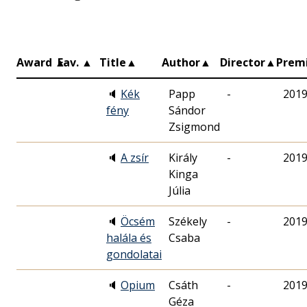
Award
▲
Fav.
▲
Title
▲
Author
▲
Director
▲
Prem
🔈
Kék
Papp
-
2019
fény
Sándor
Zsigmond
🔈
A zsír
Király
-
2019
Kinga
Júlia
🔈
Öcsém
Székely
-
2019
halála és
Csaba
gondolatai
🔈
Opium
Csáth
-
2019
Géza