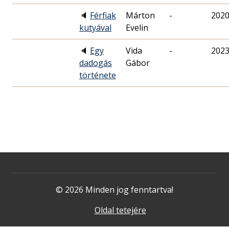
🔈
Férfiak
Márton
-
2020
kutyával
Evelin
🔈
Egy
Vida
-
2023
dadogás
Gábor
története
© 2026 Minden jog fenntartva!
Oldal tetejére