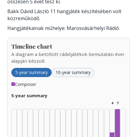
összesen 5 évet tesz ki.
Bakk Dávid László 11 hangjáték készítésében volt
közreműködő.
Hangjátékainak műhelye: Marosvásárhelyi Rádió.
Timeline chart
A diagram a betöltött rádiójátékok bemutatási évei
alapján készült.
5-year summary
10-year summary
Composer
5-year summary
4
7