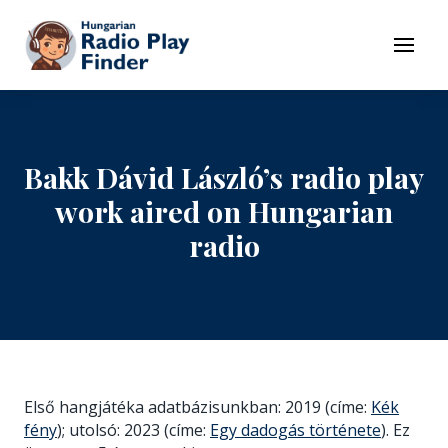
To navigation
To contents
Menu
Bakk Dávid László’s radio play
work aired on Hungarian
radio
Első hangjátéka adatbázisunkban: 2019 (címe:
Kék
fény
); utolsó: 2023 (címe:
Egy dadogás története
). Ez