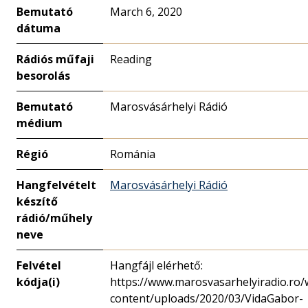
Bemutató
March 6, 2020
dátuma
Rádiós műfaji
Reading
besorolás
Bemutató
Marosvásárhelyi Rádió
médium
Régió
Románia
Hangfelvételt
Marosvásárhelyi Rádió
készítő
rádió/műhely
neve
Felvétel
Hangfájl elérhető:
kódja(i)
https://www.marosvasarhelyiradio.ro/
content/uploads/2020/03/VidaGabor-