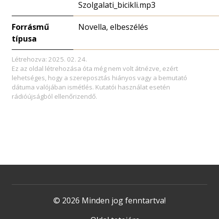
Szolgalati_bicikli.mp3
Forrásmű
Novella, elbeszélés
típusa
Létrehozva: 2025. 02. 24.
Ez az oldal létrehozása óta még nem volt átnézve, ezért
lehetséges, hogy a szereposztás hiányos vagy a bemutató
dátuma valójában ismétlés. Kutatói használat esetén
rádióújságból ellenőrizendő.
© 2026 Minden jog fenntartva!