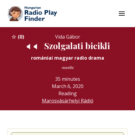
To navigation
To contents
Menu
0
Vida Gábor
Szolgalati bicikli
🔈
🔈
romániai magyar radio drama
novella
35 minutes
March 6, 2020
Reading
Marosvásárhelyi Rádió